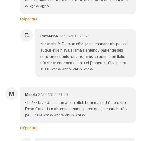
une seconde chance à<br /> l'auteur de me séduite !<br /> <br
/> <br /> <br />
Répondre
C
Catherine
24/01/2011 23:57
<br /> <br /> De mon côté, je ne connaissais pas cet
auteur et je n'avais jamais entendu parler de ses
deux précédents romans, mais ce périple en Italie
m'a<br /> énormément plu et j'espère qu'il te plaira
aussi .<br /> <br /> <br /> <br />
M
Midola
24/01/2011 21:09
<br /> <br /> Un joli roman en effet. Pour ma part j'ai préféré
Rosa Candida mais certainement parce que je connais très
peu l'Italie.<br /> <br /> <br /> <br />
Répondre