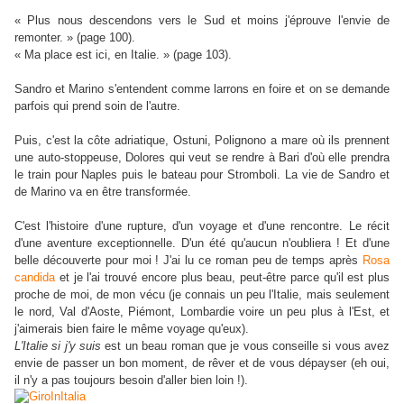
« Plus nous descendons vers le Sud et moins j'éprouve l'envie de
remonter. » (page 100).
« Ma place est ici, en Italie. » (page 103).
Sandro et Marino s'entendent comme larrons en foire et on se demande
parfois qui prend soin de l'autre.
Puis, c'est la côte adriatique, Ostuni, Polignono a mare où ils prennent
une auto-stoppeuse, Dolores qui veut se rendre à Bari d'où elle prendra
le train pour Naples puis le bateau pour Stromboli. La vie de Sandro et
de Marino va en être transformée.
C'est l'histoire d'une rupture, d'un voyage et d'une rencontre. Le récit
d'une aventure exceptionnelle. D'un été qu'aucun n'oubliera ! Et d'une
belle découverte pour moi ! J'ai lu ce roman peu de temps après
Rosa
candida
et je l'ai trouvé encore plus beau, peut-être parce qu'il est plus
proche de moi, de mon vécu (je connais un peu l'Italie, mais seulement
le nord, Val d'Aoste, Piémont, Lombardie voire un peu plus à l'Est, et
j'aimerais bien faire le même voyage qu'eux).
L'Italie si j'y suis
est un beau roman que je vous conseille si vous avez
envie de passer un bon moment, de rêver et de vous dépayser (eh oui,
il n'y a pas toujours besoin d'aller bien loin !).