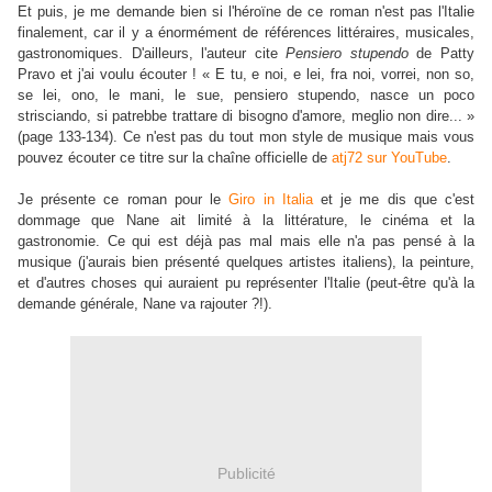
Et puis, je me demande bien si l'héroïne de ce roman n'est pas l'Italie
finalement, car il y a énormément de références littéraires, musicales,
gastronomiques. D'ailleurs, l'auteur cite
Pensiero stupendo
de Patty
Pravo et j'ai voulu écouter ! « E tu, e noi, e lei, fra noi, vorrei, non so,
se lei, ono, le mani, le sue, pensiero stupendo, nasce un poco
strisciando, si patrebbe trattare di bisogno d'amore, meglio non dire... »
(page 133-134). Ce n'est pas du tout mon style de musique mais vous
pouvez écouter ce titre sur la chaîne officielle de
atj72 sur YouTube
.
Je présente ce roman pour le
Giro in Italia
et je me dis que c'est
dommage que Nane ait limité à la littérature, le cinéma et la
gastronomie. Ce qui est déjà pas mal mais elle n'a pas pensé à la
musique (j'aurais bien présenté quelques artistes italiens), la peinture,
et d'autres choses qui auraient pu représenter l'Italie (peut-être qu'à la
demande générale, Nane va rajouter ?!).
Publicité