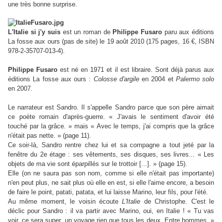
une très bonne surprise.
L'Italie si j'y suis
est un roman de
Philippe Fusaro
paru aux éditions
La fosse aux ours (pas de site) le 19 août 2010 (175 pages, 16 €, ISBN
978-2-35707-013-4).
Philippe Fusaro
est né en 1971 et il est libraire. Sont déjà parus aux
éditions La fosse aux ours :
Colosse d'argile
en 2004 et
Palermo solo
en 2007.
Le narrateur est Sandro. Il s'appelle Sandro parce que son père aimait
ce poète romain d'après-guerre. « J'avais le sentiment d'avoir été
touché par la grâce. » mais « Avec le temps, j'ai compris que la grâce
n'était pas nette. » (page 11).
Ce soir-là, Sandro rentre chez lui et sa compagne a tout jeté par la
fenêtre du 2e étage : ses vêtements, ses disques, ses livres... « Les
objets de ma vie sont éparpillés sur le trottoir [...]. » (page 15).
Elle (on ne saura pas son nom, comme si elle n'était pas importante)
n'en peut plus, ne sait plus où elle en est, si elle l'aime encore, a besoin
de faire le point, patati, patata, et lui laisse Marino, leur fils, pour l'été.
Au même moment, le voisin écoute
L'Italie
de Christophe. C'est le
déclic pour Sandro : il va partir avec Marino, oui, en Italie ! « Tu vas
voir, ce sera super, un voyage rien que tous les deux. Entre hommes. »