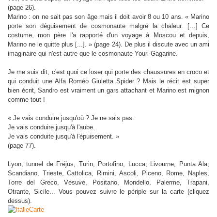
(page 26).
Marino : on ne sait pas son âge mais il doit avoir 8 ou 10 ans. « Marino
porte son déguisement de cosmonaute malgré la chaleur. […] Ce
costume, mon père l'a rapporté d'un voyage à Moscou et depuis,
Marino ne le quitte plus [...]. » (page 24). De plus il discute avec un ami
imaginaire qui n'est autre que le cosmonaute Youri Gagarine.
Je me suis dit, c'est quoi ce loser qui porte des chaussures en croco et
qui conduit une Alfa Roméo Giuletta Spider ? Mais le récit est super
bien écrit, Sandro est vraiment un gars attachant et Marino est mignon
comme tout !
« Je vais conduire jusqu'où ? Je ne sais pas.
Je vais conduire jusqu'à l'aube.
Je vais conduite jusqu'à l'épuisement. »
(page 77).
Lyon, tunnel de Fréjus, Turin, Portofino, Lucca, Livourne, Punta Ala,
Scandiano, Trieste, Cattolica, Rimini, Ascoli, Piceno, Rome, Naples,
Torre del Greco, Vésuve, Positano, Mondello, Palerme, Trapani,
Otrante, Sicile... Vous pouvez suivre le périple sur la carte (cliquez
dessus).