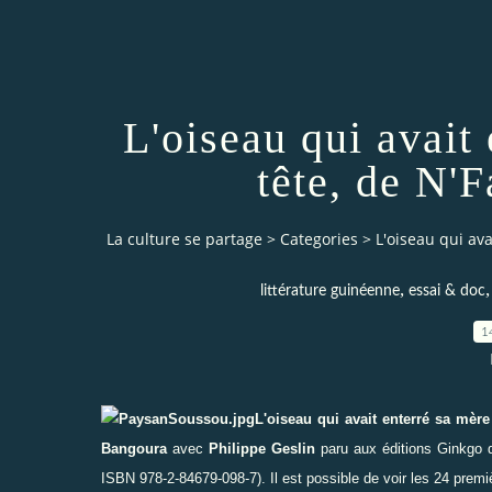
L'oiseau qui avait
tête, de N'
La culture se partage
>
Categories
>
L'oiseau qui av
,
littérature guinéenne
essai & doc
1
L'oiseau qui avait enterré sa mèr
Bangoura
avec
Philippe Geslin
paru aux éditions
Ginkgo
d
ISBN 978-2-84679-098-7). Il est possible de voir les 24 premièr