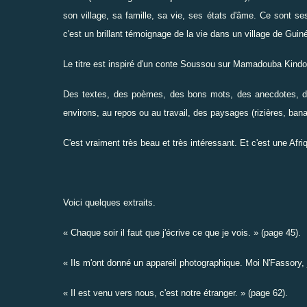
son village, sa famille, sa vie, ses états d'âme. Ce sont se
c'est un brillant témoignage de la vie dans un village de Guin
Le titre est inspiré d'un conte Soussou sur Mamadouba Kindoun
Des textes, des poèmes, des bons mots, des anecdotes, des
environs, au repos ou au travail, des paysages (rizières, ban
C'est vraiment très beau et très intéressant. Et c'est une Afriqu
Voici quelques extraits.
« Chaque soir il faut que j'écrive ce que je vois. » (page 45).
« Ils m'ont donné un appareil photographique. Moi N'Fassory, j
« Il est venu vers nous, c'est notre étranger. » (page 62).