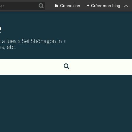
Connexion
+
Créer mon blog
e
 a lues » Sei Shônagon in «
s, etc.