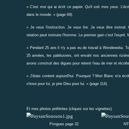
« C'est moi qui ai écrit ce papier. Qu'il soit mes yeux. L'écr
dans le monde. » (page 69).
« Je veux l'instruction. Je veux lire. Je veux être instruit.
relation peut instruire l'homme. Le premier gain c'est l'esprit. M
« Pendant 25 ans il n'y a pas eu de travail à Wondewolia. T
25 années, les palétuviers, ont envahi nos anciennes rizi
avons construit des digues pour retenir l'eau de mer et récolte
« J'étais content aujourd'hui. Pourquoi ? Mon Blanc m'a écrit
chose pour lui, je prie Dieu pour lui. » (page 114).
Et mes photos préférées (cliquez sur les vignettes).
Pirogues page 32
N'F