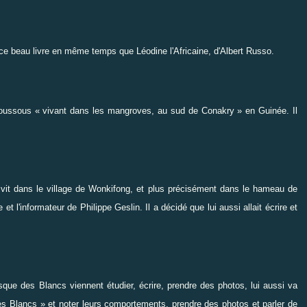
 ce beau livre en même temps que
Léodine l'Africaine, d'Albert Russo
.
Soussous « vivant dans les mangroves, au sud de Conakry » en Guinée. Il
it dans le village de Wonkifong, et plus précisément dans le hameau de
 l'informateur de Philippe Geslin. Il a décidé que lui aussi allait écrire et
ue des Blancs viennent étudier, écrire, prendre des photos, lui aussi va
es Blancs » et noter leurs comportements, prendre des photos et parler de