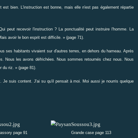
it est bien. L'instruction est bonne, mais elle n'est pas également répartie
 Qui peut recevoir l'instruction ? La ponctualité peut instruire l'homme. La
ais avoir le bon esprit est difficile. » (page 71).
ous ses habitants vivaient sur d'autres terres, en dehors du hameau. Après
ères. Nous les avons défrichées. Nous sommes retournés chez nous. Nous
r du riz. » (page 81).
. Je suis content. J'ai su qu'il pensait à moi. Moi aussi je nourris quelque
assory page 91
Grande case page 113