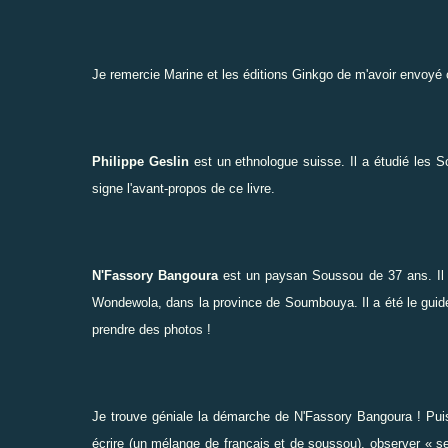
Je remercie Marine et les éditions
Ginkgo
de m'avoir envoyé
Philippe Geslin
est un ethnologue suisse. Il a étudié les 
signe l'avant-propos de ce livre.
N'Fassory Bangoura
est un paysan Soussou de 37 ans. Il v
Wondewola, dans la province de Soumbouya. Il a été le guide et
prendre des photos !
Je trouve géniale la démarche de N'Fassory Bangoura ! Puisq
écrire (un mélange de français et de soussou), observer « s