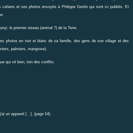
s cahiers et ses photos envoyés à Philippe Geslin qui sont ici publiés. Et
ée.
yi, le premier oiseau (animal ?) de la Terre.
 photos en noir et blanc de sa famille, des gens de son village et des
aniers, palmiers, mangrove).
e qui vit bien, loin des conflits.
'ai un appareil […]. (page 54).