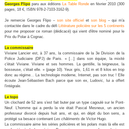
Georges Flipo
paru aux éditions
La Table Ronde
en février 2010 (300
pages, 18 €, ISBN 978-2-7103-3162-9).
Je remercie Georges Flipo –
son site officiel
et
son blog
– qui m'a
contactée dans le cadre du défi
Littérature policière sur les 5 continents
pour me proposer ce roman (dédicacé) qui vient d'être nominé pour le
Prix du Polar à Cognac.
La commissaire
Viviane Lancier est, à 37 ans, la commissaire de la 3e Division de la
Police Judiciaire (DPJ) de Paris. « [...] dans son équipe, la mixité
c'était Viviane. Viviane et ses hommes. La gentille, la teigneuse, la
bosseuse, c'était elle. » (page 10). Yeux gris, 1,61 m et 8 kilos en trop
donc au régime... La technologie moderne, Internet, pas son truc ! Elle
écoute Jean-Sébastien Bach parce que son ex, Ludovic, lui a offert
l'intégrale.
Le topo
Un clochard de 52 ans s'est fait buter par un type cagoulé sur le Pont-
Neuf. L'homme qui a perdu la vie était Pascal Mesneux, un ancien
professeur divorcé depuis huit ans, et qui, en dépit du bon sens, a
protégé sa besace contenant
Les châtiments
de Victor Hugo.
La commissaire aime les séries policières et les polars mais là elle est