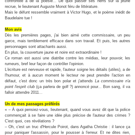
confrontée à de la poésie... De quoi passer ses nerfs sur la jeune
recrue, le lieutenant Auguste Monot féru de littérature.
Mais le défunt ressemble vraiment à Victor Hugo, et le poème inédit de
Baudelaire tue !
Mon avis
Dès les premières pages, j'ai bien aimé cette commissaire, un peu
garce, mais terriblement efficace dans son travail. Et puis, les autres
personnages sont attachants aussi.
En plus, la couverture jaune et noire est extraordinaire !
Ce roman est aussi une diatribe contre les médias, leur pouvoir, les
rumeurs, bref leur façon de contrôler l'opinion.
L'écriture est nerveuse et rapide, l'auteur soigne les détails (utiles), a de
l'humour, et à aucun moment le lecteur ne peut prendre l'action en
défaut, c'est donc un très bon polar et j'attends
La commissaire n'a
point l'esprit club
(ça parlera de golf ?) annoncé pour... Bon sang, il va
falloir attendre 2011...
Un de mes passages préférés
« – À quoi pensiez-vous, lieutenant, quand vous avez dit que la police
commençait à se faire une idée plus précise de l'auteur des crimes ?
C'est quoi, ces révélations ?
– Oh, c'est un truc d'Hercule Poirot, dans Agatha Christie : il lance ça
pour paniquer l'assassin, pour le pousser à l'erreur. Et ne dites rien,