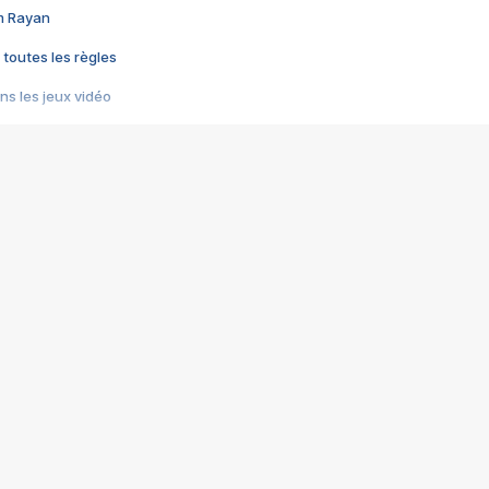
im Rayan
 toutes les règles
s les jeux vidéo
us choquant de Rockstar ? - Le scandale BULLY
e plus moche de Steam
du RÊVE tourne au CAUCHEMAR
pendant 8 heures
it… à tort
umiliés par un jeu vidéo
ire - Final Fantasy 8
ti un empire - Age of Empires
story DOFUS