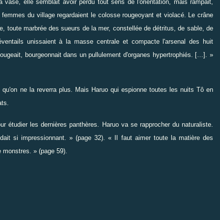
ase, elle semblait avoir perdu tout sens de l'orientation, mais rampait,
femmes du village regardaient le colosse rougeoyant et violacé. Le crâne
, toute marbrée des sueurs de la mer, constellée de détritus, de sable, de
ntails unissaient à la masse centrale et compacte l'arsenal des huit
 bougeait, bourgeonnait dans un pullulement d'organes hypertrophiés. […]. »
 qu'on ne la reverra plus. Mais Haruo qui espionne toutes les nuits Tô en
ats.
r étudier les dernières panthères. Haruo va se rapprocher du naturaliste.
ait si impressionnant. » (page 32). « Il faut aimer toute la matière des
e monstres. » (page 59).