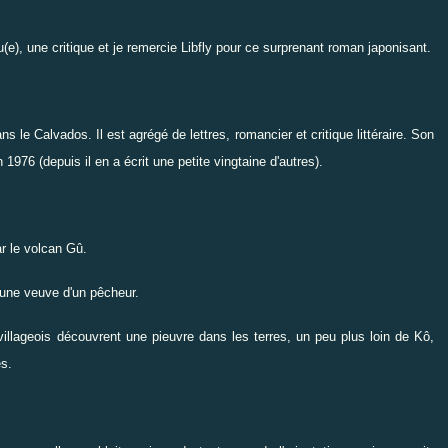
(e), une critique
et je remercie
Libfly
pour ce surprenant roman japonisant.
ns le Calvados. Il est agrégé de lettres, romancier et critique littéraire. Son
 1976 (depuis il en a écrit une petite vingtaine d'autres).
r le volcan Gû.
jeune veuve d'un pêcheur.
villageois découvrent une pieuvre dans les terres, un peu plus loin de Kô,
es.