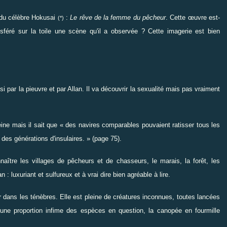
e du célèbre Hokusai
:
Le rêve de la femme du pêcheur
. Cette œuvre est-
(*)
ansféré sur la toile une scène qu'il a observée ? Cette imagerie est bien
i par la pieuvre et par Allan. Il va découvrir la sexualité mais pas vraiment
leine mais il sait que « des navires comparables pouvaient ratisser tous les
des générations d'insulaires. » (page 75).
onnaître les villages de pêcheurs et de chasseurs, le marais, la forêt, les
 luxuriant et sulfureux et à vrai dire bien agréable à lire.
rer dans les ténèbres. Elle est pleine de créatures inconnues, toutes lancées
ne proportion infime des espèces en question, la canopée en fourmille