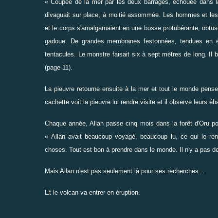
« Coupée de la mer par les deux barrages, échouée dans la v
divaguait sur place, à moitié assommée. Les hommes et les 
et le corps s'amalgamaient en une bosse protubérante, obtuse
gadoue. De grandes membranes festonnées, tendues en éve
tentacules. Le monstre faisait six à sept mètres de long. Il
(page 11).
La pieuvre retourne ensuite à la mer et tout le monde pense
cachette voit la pieuvre lui rendre visite et il observe leurs éb
Chaque année, Allan passe cinq mois dans la forêt d'Oru pou
« Allan avait beaucoup voyagé, beaucoup lu, ce qui le rend
choses. Tout est bon à prendre dans le monde. Il n'y a pas d
Mais Allan n'est pas seulement là pour ses recherches...
Et le volcan va entrer en éruption.