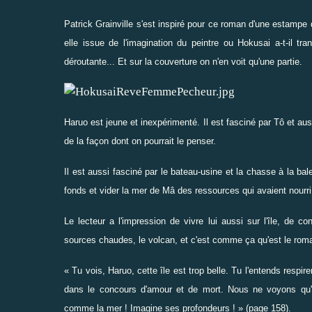
Patrick Grainville s'est inspiré pour ce roman d'une estamp
elle issue de l'imagination du peintre ou Hokusai a-t-il tr
déroutante... Et sur la couverture on n'en voit qu'une partie.
Haruo est jeune et inexpérimenté. Il est fasciné par Tô et auss
de la façon dont on pourrait le penser.
Il est aussi fasciné par le bateau-usine et la chasse à la ba
fonds et vider la mer de Mâ des ressources qui avaient nourri 
Le lecteur a l'impression de vivre lui aussi sur l'île, de c
sources chaudes, le volcan, et c'est comme ça qu'est le roman :
« Tu vois, Haruo, cette île est trop belle. Tu l'entends respi
dans le concours d'amour et de mort. Nous ne voyons qu'u
comme la mer ! Imagine ses profondeurs ! » (page 158).