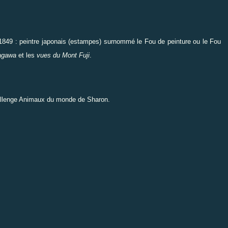
1849 : peintre japonais (estampes) surnommé le Fou de peinture ou le Fou
agawa
et les
vues du Mont Fuji
.
allenge
Animaux du monde
de Sharon.