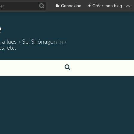
Connexion
+
Créer mon blog
e
 a lues » Sei Shônagon in «
s, etc.