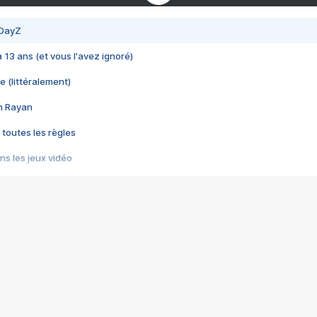
 DayZ
 a 13 ans (et vous l'avez ignoré)
e (littéralement)
im Rayan
 toutes les règles
s les jeux vidéo
us choquant de Rockstar ? - Le scandale BULLY
e plus moche de Steam
du RÊVE tourne au CAUCHEMAR
pendant 8 heures
it… à tort
umiliés par un jeu vidéo