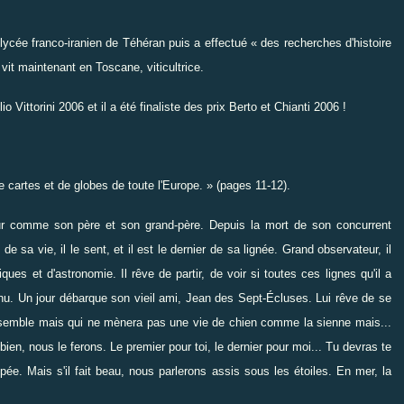
lycée franco-iranien de Téhéran puis a effectué « des recherches d'histoire
vit maintenant en Toscane, viticultrice.
o Vittorini 2006 et il a été finaliste des prix Berto et Chianti 2006 !
 cartes et de globes de toute l'Europe. » (pages 11-12).
eur comme son père et son grand-père. Depuis la mort de son concurrent
de sa vie, il le sent, et il est le dernier de sa lignée. Grand observateur, il
es et d'astronomie. Il rêve de partir, de voir si toutes ces lignes qu'il a
onnu. Un jour débarque son vieil ami, Jean des Sept-Écluses. Lui rêve de se
ressemble mais qui ne mènera pas une vie de chien comme la sienne mais...
en, nous le ferons. Le premier pour toi, le dernier pour moi... Tu devras te
pée. Mais s'il fait beau, nous parlerons assis sous les étoiles. En mer, la