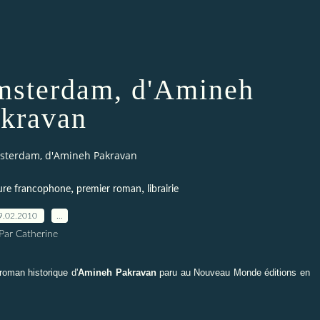
Amsterdam, d'Amineh
kravan
Amsterdam, d'Amineh Pakravan
,
,
ture francophone
premier roman
librairie
9.02.2010
…
Par Catherine
roman historique d'
Amineh Pakravan
paru au
Nouveau Monde éditions
en