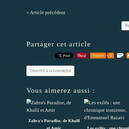
« Article précédent
Re
Partager cet article
Repost
0
S'inscrire à la newsletter
Vous aimerez aussi :
Zahra's Paradise, de Khalil
et Amir
Les exilés : une chron