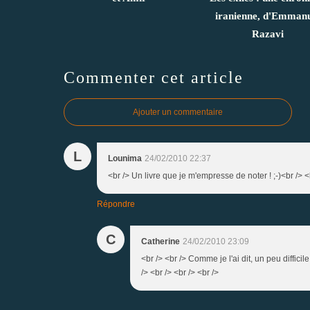
iranienne, d'Emman
Razavi
Commenter cet article
Ajouter un commentaire
L
Lounima
24/02/2010 22:37
<br /> Un livre que je m'empresse de noter ! ;-)<br /> <
Répondre
C
Catherine
24/02/2010 23:09
<br /> <br /> Comme je l'ai dit, un peu difficil
/> <br /> <br /> <br />