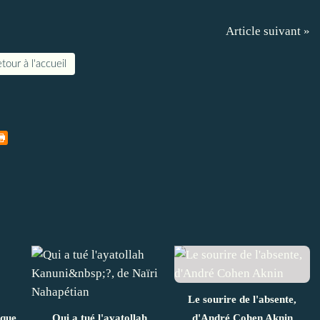
Article suivant »
tour à l'accueil
Le sourire de l'absente,
ique
Qui a tué l'ayatollah
d'André Cohen Aknin