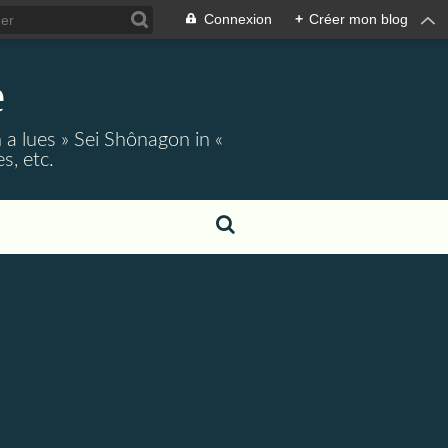
Connexion
+
Créer mon blog
e
 a lues » Sei Shônagon in «
s, etc.