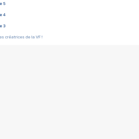
e 5
e 4
e 3
s créatrices de la VF !
e 2
e 1
e Mektoub My Love arrive enfin ! Rencontre avec Shaïn Boumedine et Sal
i : après Toni en famille
elle réalise le bouleversant Dites lui que je l'aime
ais ! Rencontre autour de Vie privée de Rebecca Zlotowski
 de Marguerite, Grave... Rencontre avec Ella Rumpf
 Les Rêveurs, un film intime sur la santé mentale
a avec un film sur le mouvement des Gilets jaunes