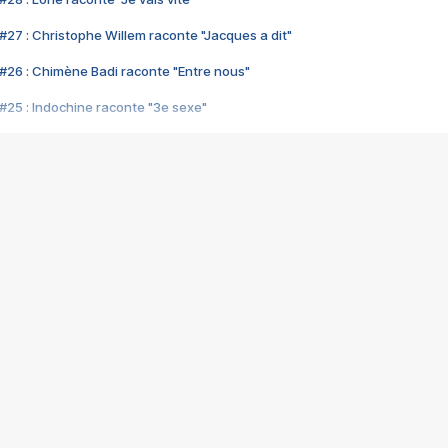
#27 : Christophe Willem raconte "Jacques a dit"
#26 : Chimène Badi raconte "Entre nous"
#25 : Indochine raconte "3e sexe"
#24 : Zaho raconte "C'est chelou"
#23 : Patrick Bruel raconte "Au café des délices"
#22 : Kyo raconte "Le chemin"
#21 : Nolwenn Leroy raconte "Cassé"
#20 : Patrick Hernandez raconte "Born to be alive"
#19 : Lorie raconte "Près de moi"
#18 : Michael Jones raconte "A nos actes manqués" (avec Jean-Jacque
#17 : Khaled raconte "Aïcha"
#16 : Corneille raconte "Parce qu'on vient de loin"