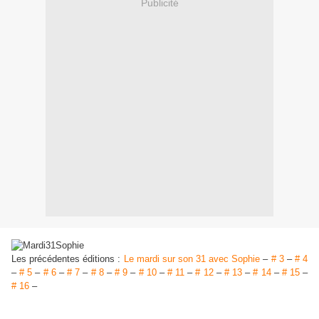
Publicité
Les précédentes éditions :
Le mardi sur son 31 avec Sophie
–
# 3
–
# 4
–
# 5
–
# 6
–
# 7
–
# 8
–
# 9
–
# 10
–
# 11
–
# 12
–
# 13
–
# 14
–
# 15
–
# 16
–