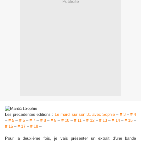
Publicité
Les précédentes éditions :
Le mardi sur son 31 avec Sophie
–
# 3
–
# 4
–
# 5
–
# 6
–
# 7
–
# 8
–
# 9
–
# 10
–
# 11
–
# 12
–
# 13
–
# 14
–
# 15
–
# 16
–
# 17
–
# 18
–
Pour la deuxième fois, je vais présenter un extrait d'une bande