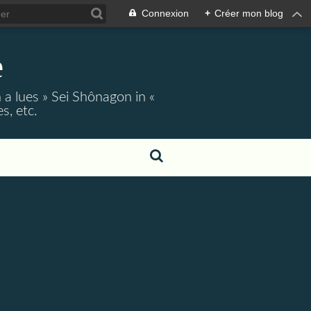
Connexion
+
Créer mon blog
e
 a lues » Sei Shônagon in «
s, etc.