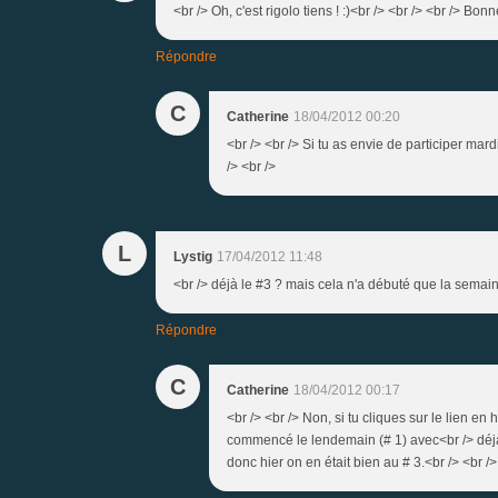
<br /> Oh, c'est rigolo tiens ! :)<br /> <br /> <br /> Bon
Répondre
C
Catherine
18/04/2012 00:20
<br /> <br /> Si tu as envie de participer mar
/> <br />
L
Lystig
17/04/2012 11:48
<br /> déjà le #3 ? mais cela n'a débuté que la semain
Répondre
C
Catherine
18/04/2012 00:17
<br /> <br /> Non, si tu cliques sur le lien en 
commencé le lendemain (# 1) avec<br /> déjà u
donc hier on en était bien au # 3.<br /> <br />