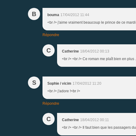
B
bouma
17/04/2012 11:44
<br /> j'aime vraiment beaucoup le prince de ce mardi ;-
Répondre
C
Catherine
18/04/2012 00:13
<br /> <br /> Ce roman me plaît bien en plus .<
S
Sophie / vicim
17/04/2012 11:20
<br /> j'adore !<br />
Répondre
C
Catherine
18/04/2012 00:11
<br /> <br /> Il faut bien que les passagers du 