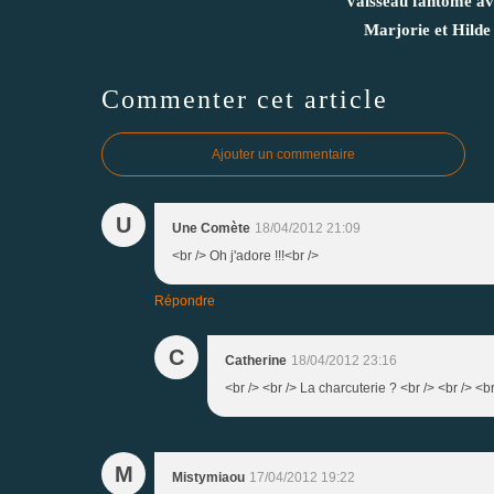
Vaisseau fantôme av
Marjorie et Hilde
Commenter cet article
Ajouter un commentaire
U
Une Comète
18/04/2012 21:09
<br /> Oh j'adore !!!<br />
Répondre
C
Catherine
18/04/2012 23:16
<br /> <br /> La charcuterie ? <br /> <br /> <br
M
Mistymiaou
17/04/2012 19:22