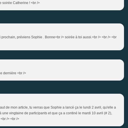
ne soirée Catherine ! <br />
di prochain, préviens Sophie . Bonne<br /> soirée à toi aussi.<br /> <br /> <br
e dernière <br />
haut de mon article, tu verras que Sophie a lancé ça le lundi 2 avril, qu'elle a
ne vingtaine de participants et que ça a continé le mardi 10 avril (# 2),
 <br /> <br />