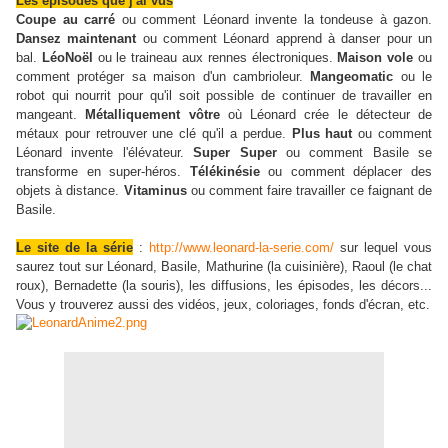
Les épisodes que j'ai vus
Coupe au carré
ou comment Léonard invente la tondeuse à gazon.
Dansez maintenant
ou comment Léonard apprend à danser pour un
bal.
LéoNoël
ou le traineau aux rennes électroniques.
Maison vole
ou
comment protéger sa maison d'un cambrioleur.
Mangeomatic
ou le
robot qui nourrit pour qu'il soit possible de continuer de travailler en
mangeant.
Métalliquement vôtre
où Léonard crée le détecteur de
métaux pour retrouver une clé qu'il a perdue.
Plus haut
ou comment
Léonard invente l'élévateur.
Super Super
ou comment Basile se
transforme en super-héros.
Télékinésie
ou comment déplacer des
objets à distance.
Vitaminus
ou comment faire travailler ce faignant de
Basile.
Le site de la série
:
http://www.leonard-la-serie.com/
sur lequel vous
saurez tout sur Léonard, Basile, Mathurine (la cuisinière), Raoul (le chat
roux), Bernadette (la souris), les diffusions, les épisodes, les décors...
Vous y trouverez aussi des vidéos, jeux, coloriages, fonds d'écran, etc.