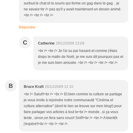
surtout le chat et la souris qui forme un gag dans le gag .. je
ne savais<br /> pas qu'il y avait maintenant un dessin animé.
<br /> <br /> <br />
Répondre
C
Catherine
28/12/2009 13:09
<br /> <br /> Je l'ai su par hasard et comme j'étais
dispo le matin de Noël, je me suis dit pourquoi pas et
je me suis bien amusée .<br /> <br /> <br /> <br />
B
Bruce Kraft
26/12/2009 12:10
<br /> Salut!!<br /> <br /> Et bien comme la culture se partage
je vous invite à rejoindre notre communauté "Cinéma et
culture alternative" (dont le lien se trouve sur mon blog!) pour
faire partager vos articles à tout le<br /> monde...si ça vous
tente...sinon,on fera sans vous!! Snif!!<br /> <br /> A bientôt
j'espère!!<br /> <br /> <br />