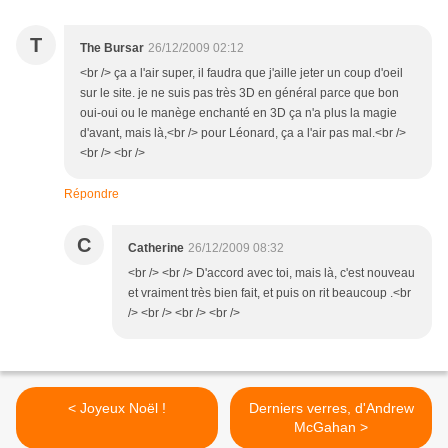
T
The Bursar
26/12/2009 02:12
<br /> ça a l'air super, il faudra que j'aille jeter un coup d'oeil
sur le site. je ne suis pas très 3D en général parce que bon
oui-oui ou le manège enchanté en 3D ça n'a plus la magie
d'avant, mais là,<br /> pour Léonard, ça a l'air pas mal.<br />
<br /> <br />
Répondre
C
Catherine
26/12/2009 08:32
<br /> <br /> D'accord avec toi, mais là, c'est nouveau
et vraiment très bien fait, et puis on rit beaucoup .<br
/> <br /> <br /> <br />
< Joyeux Noël !
Derniers verres, d'Andrew
McGahan >