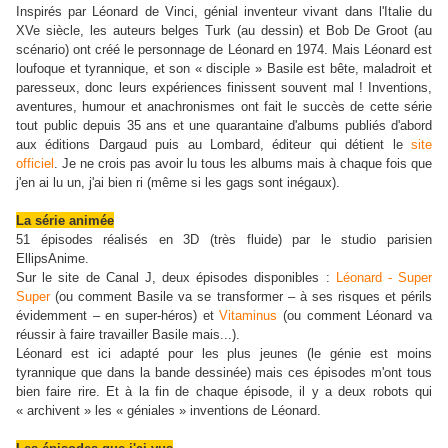
Inspirés par Léonard de Vinci, génial inventeur vivant dans l'Italie du
XVe siècle, les auteurs belges Turk (au dessin) et Bob De Groot (au
scénario) ont créé le personnage de Léonard en 1974. Mais Léonard est
loufoque et tyrannique, et son « disciple » Basile est bête, maladroit et
paresseux, donc leurs expériences finissent souvent mal ! Inventions,
aventures, humour et anachronismes ont fait le succès de cette série
tout public depuis 35 ans et une quarantaine d'albums publiés d'abord
aux éditions Dargaud puis au Lombard, éditeur qui détient le
site
officiel
. Je ne crois pas avoir lu tous les albums mais à chaque fois que
j'en ai lu un, j'ai bien ri (même si les gags sont inégaux).
La série animée
51 épisodes réalisés en 3D (très fluide) par le studio parisien
EllipsAnime.
Sur le site de Canal J, deux épisodes disponibles :
Léonard - Super
Super
(ou comment Basile va se transformer – à ses risques et périls
évidemment – en super-héros) et
Vitaminus
(ou comment Léonard va
réussir à faire travailler Basile mais...).
Léonard est ici adapté pour les plus jeunes (le génie est moins
tyrannique que dans la bande dessinée) mais ces épisodes m'ont tous
bien faire rire. Et à la fin de chaque épisode, il y a deux robots qui
« archivent » les « géniales » inventions de Léonard.