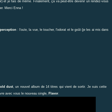
r) et j
e
fai
s
de même. Finalement, ça va peut-être devenir un rendez-vous
er. M
erci Enna !
perception
: l'ouïe, la vue, le toucher, l'odorat
et
le goût
(je les ai mis dans
old dust
, un nouvel album de 14 titres qui vient de sortir. Je suis cette
ouvre avec vous le nouveau single,
Flavor
.