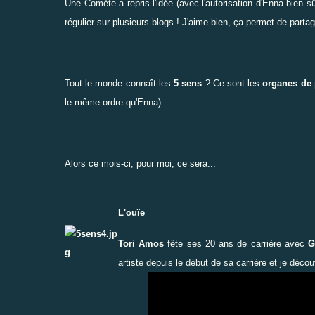
Une Comète
a repris l'idée (avec l'autorisation d'Enna bien sû
régulier sur plusieurs blogs !
J'aime bien, ça permet de partag
Tout le monde connaît les
5 sens
? Ce sont les
organes de 
le même ordre qu'Enna).
Alors ce mois-ci, pour moi, ce sera...
L'ouïe
Tori Amos
fête ses 20 ans de carrière avec
G
artiste depuis le début de sa carrière et je déc