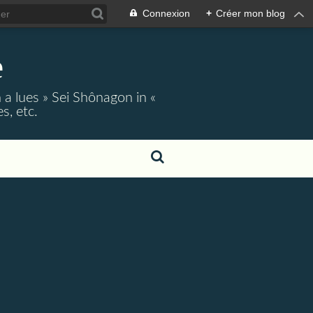
Connexion
+
Créer mon blog
e
 a lues » Sei Shônagon in «
s, etc.