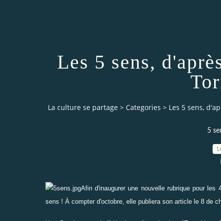
Les 5 sens, d'aprè
Tor
La culture se partage
>
Categories
>
Les 5 sens, d'a
5 se
1
Afin d'inaugurer une nouvelle rubrique pour les
sens
!
À
compter d'octobre, e
lle publie
ra
son article le 8 de 