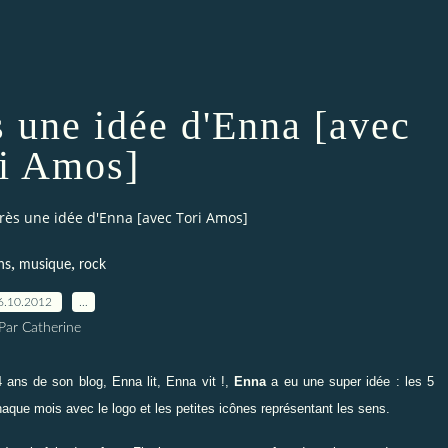
s une idée d'Enna [avec
i Amos]
près une idée d'Enna [avec Tori Amos]
,
,
ns
musique
rock
6.10.2012
…
Par Catherine
 4 ans de son blog,
Enna lit, Enna vit !
,
Enna
a eu une super idée :
les 5
chaque mois
avec le logo et les petites icônes représentant les sens
.