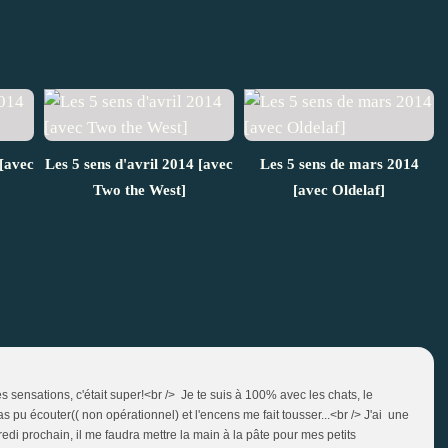
[avec
Les 5 sens d'avril 2014 [avec
Les 5 sens de mars 2014
Two the West]
[avec Oldelaf]
tes sensations, c'était super!<br /> Je te suis à 100% avec les chats, le
as pu écouter(( non opérationnel) et l'encens me fait tousser...<br /> J'ai une
 prochain, il me faudra mettre la main à la pâte pour mes petits