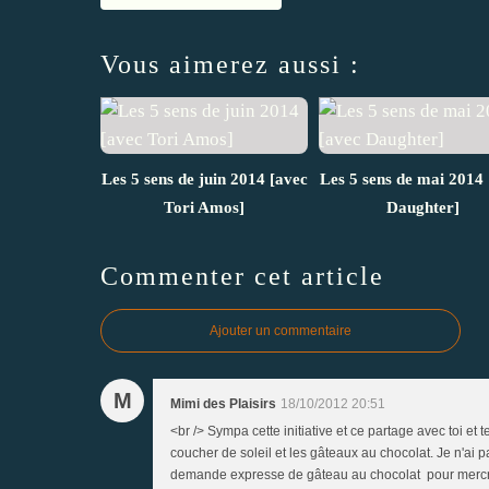
Vous aimerez aussi :
Les 5 sens de juin 2014 [avec
Les 5 sens de mai 2014 
Tori Amos]
Daughter]
Commenter cet article
Ajouter un commentaire
M
Mimi des Plaisirs
18/10/2012 20:51
<br /> Sympa cette initiative et ce partage avec toi et 
coucher de soleil et les gâteaux au chocolat. Je n'ai p
demande expresse de gâteau au chocolat pour mercredi