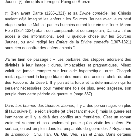
Jaunes
afin qu'ils interrogent Poing de Bronze.
(*)
Bien avant Dante (1265-1321) et sa
Divine comédie
, les Chinois
(*)
avaient déjà imaginé les enfers : les Sources Jaunes avec leurs neuf
étages selon le Mal fait par les humains durant leur vie sur Terre. Marco
Polo (1254-1324) étant son compatriote et contemporain, Dante a-t-il eu
accès à des informations, a-t-il lu quelque chose sur les Sources
Jaunes, ou a-t-il rédigé les
Enfers
de la
Divine comédie
(1307-1321)
sans rien connaître des enfers chinois ?
J'aime bien ce passage : « Les barbares des steppes adoraient des
divinités à leur image : dures, implacables et pragmatiques. Mieux
valait ne jamais compter sur leur aide hypothétique, aussi Chagork
récita également la longue litanie des noms des anciens chefs du clan
des Faucons du Désert. Il y puisait la force et la détermination qui lui
seraient nécessaires pour mener une fois de plus, avec sagesse, son
peuple dans cette période de guerre. » (page 337).
Dans
Les brumes des Sources Jaunes
, il y a des personnages en plus
(il faut suivre !), le récit s'étoffe (et c'est tant mieux !) mais la guerre est
imminente et il y a déjà des conflits aux frontières. C'est un roman
vraiment sombre et pas seulement parce qu'on visite les enfers. En
surface, on est en plein dans les préparatifs de guerre des 7 Royaumes
du Zhongguo : Chu, Han, Qi, Qin, Wei, Yan et Zhao. Dans certains