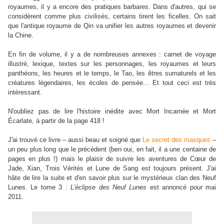
royaumes, il y a encore des pratiques barbares. Dans d'autres, qui se
considèrent comme plus civilisés, certains tirent les ficelles. On sait
que l'antique royaume de Qin va unifier les autres royaumes et devenir
la Chine.
En fin de volume, il y a de nombreuses annexes : carnet de voyage
illustré, lexique, textes sur les personnages, les royaumes et leurs
panthéons, les heures et le temps, le Tao, les êtres surnaturels et les
créatures légendaires, les écoles de pensée... Et tout ceci est très
intéressant.
N'oubliez pas de lire l'histoire inédite avec Mort Incarnée et Mort
É
carlate, à partir de la page 418 !
J'ai trouvé ce livre – aussi beau et soigné que
Le secret des masques
–
un peu plus long que le précédent (ben oui, en fait, il a une centaine de
pages en plus !) mais le plaisir de suivre les aventures de C
œ
ur de
Jade, Xian, Trois Vérités et Lune de Sang est toujours présent. J'ai
hâte de lire la suite et d'en savoir plus sur le mystérieux clan des Neuf
Lunes. Le tome 3 :
L'éclipse des Neuf Lunes
est annoncé pour mai
2011.