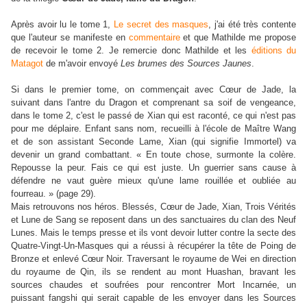
Après avoir lu le tome 1,
Le secret des masques
, j'ai été très contente
que l'auteur se manifeste en
commentaire
et que Mathilde me propose
de recevoir le tome 2. Je remercie donc Mathilde et les
éditions du
Matagot
de m'avoir envoyé
Les brumes des Sources Jaunes
.
Si dans le premier tome, on commençait avec C
œ
ur de Jade, la
suivant dans l'antre du Dragon et comprenant sa soif de vengeance,
dans le tome 2, c'est le passé de Xian qui est raconté, ce qui n'est pas
pour me déplaire. Enfant sans nom, recueilli à l'école de Maître Wang
et de son assistant Seconde Lame, Xian (qui signifie Immortel) va
devenir un grand combattant. « En toute chose, surmonte la colère.
Repousse la peur. Fais ce qui est juste. Un guerrier sans cause à
défendre ne vaut guère mieux qu'une lame rouillée et oubliée au
fourreau. » (page 29).
Mais retrouvons nos héros. Blessés, C
œ
ur de Jade, Xian, Trois Vérités
et Lune de Sang se reposent dans un des sanctuaires du clan des Neuf
Lunes. Mais le temps presse et ils vont devoir lutter contre la secte des
Quatre-Vingt-Un-Masques qui a réussi à récupérer la tête de Poing de
Bronze et enlevé C
œur Noir. Traversant le royaume de Wei en direction
du royaume de Qin, ils se rendent au mont Huashan, bravant les
sources chaudes et soufrées pour rencontrer Mort Incarnée, un
puissant fangshi qui serait capable de les envoyer dans les Sources