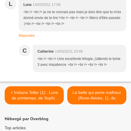
L
Luna
14/03/2011 17:08
<br /> <br /> je ne le connais pas mais je dois dire que tu m'as
donné envie de le lire !<br /> <br /> <br /> Merci d'être passée
:)<br /> <br /> <br /> <br />
Répondre
C
Catherine
14/03/2011 23:48
<br /> <br /> Une excellente trilogie, j'attends le tome
3 avec impatience .<br /> <br /> <br /> <br />
< Indiana Teller (1) : Lune
La belle qui porte malheur
de printemps, de Sophie
(Rose-Aimée, 1), de
Audouin-Mamikonian
Béatrice Bottet >
Hébergé par Overblog
Top articles