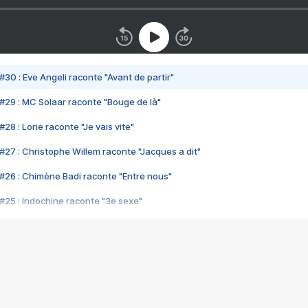
#30 : Eve Angeli raconte "Avant de partir"
#29 : MC Solaar raconte "Bouge de là"
28 : Lorie raconte "Je vais vite"
#27 : Christophe Willem raconte "Jacques a dit"
#26 : Chimène Badi raconte "Entre nous"
#25 : Indochine raconte "3e sexe"
#24 : Zaho raconte "C'est chelou"
#23 : Patrick Bruel raconte "Au café des délices"
#22 : Kyo raconte "Le chemin"
#21 : Nolwenn Leroy raconte "Cassé"