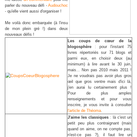
parler du nouveau défi -
Audouchoc
- qu'elle vient aussi d'organiser !
Me voilà donc embarquée (à l'insu
de mon plein gré !) dans deux
nouveaux défis !
Les coups de cœur de la
blogosphère
: pour l'instant 75
livres répertoriés sur 71 blogs et
parmi eux, en choisir deux (au
minimum) à lire avant le 30 juin,
mais... Non pas 2010 mais 2011 !
Je ne voudrais pas avoir plus gros
œil que gros ventre mais d'ici là,
j'en aurai lu certainement plus !
Pour de plus amples
renseignements et pour vous
inscrire, je vous invite à consulter
l'article de Théoma
.
J'aime les classiques
: là c'est un
petit peu plus contraignant (mais
quand on aime, on ne compte pas,
n'est-ce pas ?), il faut lire un