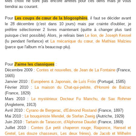
M
es choix ne sont pas encore arrêtés pour ces défis mais je vous
tiendrai au courant.
Pour
Les coups de cœur de la blogosphère
, il faut se décider avant
le 28 décembre (c'est dans 10 jours) mais par crainte d'oublier, je
préfère sélectionner 2 livres maintenant (quitte à changer plus tard
puisque c'est possible). Alors, je relirais bien
Le lion, de Joseph Kessel
(lu pendant l'enfance) et
La mécanique du cœur, de Mathias Malzieu
(parce que l'album m'a beaucoup plu).
Pour
J'aime les classiques
:
Décembre 2009 :
Contes et nouvelles, de Jean de La Fontaine
(France,
1665)
Janvier 2010 :
Européens & Japonais, de Luís Fróis
(Portugal, 1585)
Février 2010 :
La maison du Chat-qui-pelote, d'Honoré de Balzac
(France, 1829)
Mars 2010 :
Le mystérieux Docteur Fu Manchu, de Sax Rohmer
(Angleterre, 1913)
Avril 2010 :
Cyrano de Bergerac, d'Edmond Rostand
(France, 1897)
Mai 2010 :
Le bouquiniste Mendel, de Stefan Zweig
(Autriche, 1929)
Juin 2010 :
Tartarin de Tarascon, d'Alphonse Daudet
(France, 1869)
Juillet 2010 :
Contes (Le petit chaperon rouge, Raiponce, Hansel et
Gretel, Les douze chasseurs, Les deux frères), de Jacob et Wilhelm