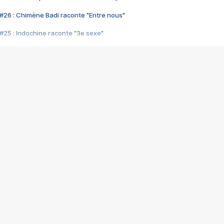
#26 : Chimène Badi raconte "Entre nous"
#25 : Indochine raconte "3e sexe"
#24 : Zaho raconte "C'est chelou"
#23 : Patrick Bruel raconte "Au café des délices"
#22 : Kyo raconte "Le chemin"
#21 : Nolwenn Leroy raconte "Cassé"
#20 : Patrick Hernandez raconte "Born to be alive"
#19 : Lorie raconte "Près de moi"
#18 : Michael Jones raconte "A nos actes manqués" (avec Jean-Jacque
#17 : Khaled raconte "Aïcha"
#16 : Corneille raconte "Parce qu'on vient de loin"
#15 : Indochine raconte "L'aventurier"