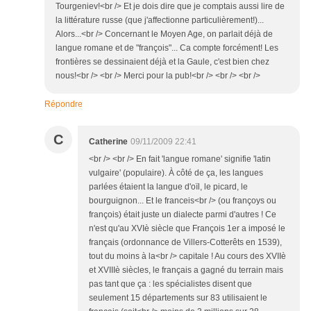
Tourgeniev!<br /> Et je dois dire que je comptais aussi lire de
la littérature russe (que j'affectionne particulièrement!)...
Alors...<br /> Concernant le Moyen Age, on parlait déjà de
langue romane et de "françois"... Ca compte forcément! Les
frontières se dessinaient déjà et la Gaule, c'est bien chez
nous!<br /> <br /> Merci pour la pub!<br /> <br /> <br />
Répondre
C
Catherine
09/11/2009 22:41
<br /> <br /> En fait 'langue romane' signifie 'latin
vulgaire' (populaire). À côté de ça, les langues
parlées étaient la langue d'oïl, le picard, le
bourguignon... Et le franceis<br /> (ou françoys ou
françois) était juste un dialecte parmi d'autres ! Ce
n'est qu'au XVIè siècle que François 1er a imposé le
français (ordonnance de Villers-Cotterêts en 1539),
tout du moins à la<br /> capitale ! Au cours des XVIIè
et XVIIIè siècles, le français a gagné du terrain mais
pas tant que ça : les spécialistes disent que
seulement 15 départements sur 83 utilisaient le