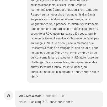
français (soit<br /> moins de 3 millions sur 28
millions d'habitants) et c'est Henri Grégoire
(surnommé l'Abbé Grégoire) qui, en 1794, dans son
Rapport sur la nécessité et les moyents d'anéantir
les patois et<br /> d'universaliser l'usage de la
langue française, a proposé d'uniformiser le français
(une nation une langue), ce qui a été fait de force au
cours de la Révolution française... Du coup, tout<br
/> ce qui a été écrit avant le XVIIè siècle ne l'était pas
en français ! Sauf Le discours de la méthode que
Descartes a rédigé en français (et non en latin) pour
ne pas être censuré<br /> !<br /> <br /> <br /> En ce
qui concerne le fait de rajouter la littérature russe au
challenge, c'est vraiment bien, mais qu'en est-il des
autres littératures tout aussi<br /> riches, en
particulier anglaise et allemande ?<br /> <br /> <br />
<br />
A
Alex-Mot-a-Mots
31/10/2009 19:09
<br /> Tu as craqué ?....<br /> <br /> <br />