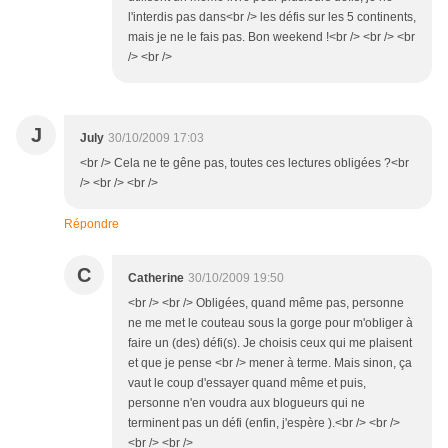
l'interdis pas dans<br /> les défis sur les 5 continents,
mais je ne le fais pas. Bon weekend !<br /> <br /> <br
/> <br />
J
July
30/10/2009 17:03
<br /> Cela ne te gêne pas, toutes ces lectures obligées ?<br
/> <br /> <br />
Répondre
C
Catherine
30/10/2009 19:50
<br /> <br /> Obligées, quand même pas, personne
ne me met le couteau sous la gorge pour m'obliger à
faire un (des) défi(s). Je choisis ceux qui me plaisent
et que je pense <br /> mener à terme. Mais sinon, ça
vaut le coup d'essayer quand même et puis,
personne n'en voudra aux blogueurs qui ne
terminent pas un défi (enfin, j'espère ).<br /> <br />
<br /> <br />