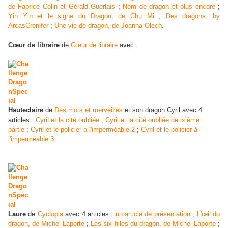
de Fabrice Colin et Gérald Guerlais
;
Nom de dragon et plus encore
;
Yin Yin et le signe du Dragon, de Chu Mi
;
Des dragons, by
ArcasCronifer
;
Une vie de dragon, de Joanna Olech
.
Cœur de libraire
de
Cœur de libraire
avec …
Hauteclaire
de
Des mots et merveilles
et son dragon Cyril avec 4
articles :
Cyril et la cité oubliée
;
Cyril et la cité oubliée deuxième
partie
;
Cyril et le policier à l'imperméable 2
;
Cyril et le policier à
l'imperméable 3
.
Laure
de
Cyclopia
avec 4 articles :
un article de présentation
;
L'œil du
dragon, de Michel Laporte
;
Les six filles du dragon, de Michel Laporte
;