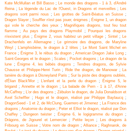
Kate McMullan et Bill Basso
;
Le monde des dragons - 1 à 3, d'André
Reina
;
La légende du Lac de l'Ouest, in Dragons et merveilles
;
Les
dragons sont parmi nous
;
Les grottes de Saint-Béatus en Suisse
;
Dragon Slayer
;
Souffler n'est pas jouer, énigmes
;
Énigme 1, un dragon
qui vole le cherche des yeux
;
Magnifiques dragons, tout feu tout
flamme
;
Au pays des dragons Playmobil
;
Pourquoi les dragons
n'existent plus
;
Énigme 2, vous habitez un petit village
;
Sintel
;
Le
Drachenfels e
n
Allemagne
;
Le grimoire des dragons, de Maryline
Weyl
;
L'amphisbène, le dragon à 2 têtes
;
Le Mont Saint Michel e
n
France
;
Énigme 3, le rébus du dragon
;
American Dragon Jake Long
;
Saint-Georges et le dragon
;
Scales
;
Pocket dragons
;
Le dragon de la
lune
;
Énigme 4, les bébés dragons
;
Tendres dragons, de Sylvie
Chausse et Philippe-Henri Turin
;
Ride the dragon, de Manowar
;
La
tanière du dragon à Disneyland Paris
;
Sur la piste des dragons oubliés,
d'Élian Black'Mor
;
L'enfant et la perle du dragon
;
Énigme 5, le
brigand
;
Annette et le dragon
;
La balade de Pern - 1 à 17, d'Anne
McCaffrey
;
L'or des dragons
;
Zébulon le dragon, de Julia Donaldson et
Axel Scheffler
;
Hugo et le dragon, réalisé par Philippe Baylaucq
;
DragonSeed - 1 et 2, de McClung, Guerrero et Jimenez
;
La France des
dragons
;
Anatomie du dragon
;
Peter et Elliot le dragon, réalisé par Don
Chaffey
;
Dungeon twister
;
Énigme 6, le logigramme du dragon
;
Drägons, de Jigourel et Lemercier
;
Petite leçon
;
Les dragons à
Fribourg en Suisse
;
Votre nom de dragon
;
Alliance
;
Raghnarok, de
Boulet
;
Le test du dragon
;
Le dressage d'un dragon
;
Dragon oriental
;