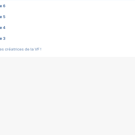
e 6
e 5
e 4
e 3
s créatrices de la VF !
e 2
e 1
e Mektoub My Love arrive enfin ! Rencontre avec Shaïn Boumedine et Sal
i : après Toni en famille
elle réalise le bouleversant Dites lui que je l'aime
ais ! Rencontre autour de Vie privée de Rebecca Zlotowski
 de Marguerite, Grave... Rencontre avec Ella Rumpf