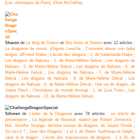
(Les chroniques de Pern), d'Ann McCaffrey
.
Sharon
de
Le blog de Sharon
et
Des livres et Sharon
avec 12 articles :
La dragonne de minuit, d'Agnès Laroche
;
Comment élever son bébé
dragon, d'Ernest Drake
;
L'école des dragons - 1, de Salamanda Drake
;
Les dragons de Nalsara - 1, de Marie-Hélène Delval
;
Les dragons de
Nalsara - 5, de Marie-Hélène Delval
;
Les dragons de Nalsara - 6, de
Marie-Hélène Delval
;
Les dragons de Nalsara - 7, de Marie-Hélène
Delval
;
Les dragons de Nalsara - 8, de Marie-Hélène Delval
;
Les
dragons de Nalsara - 9, de Marie-Hélène Delval
;
Une vie de dragon, de
Joana Olech
;
Chroniques du monde émergé - 1, de Licia Troisi
;
Les
dragons de Nalsara - 12, de Marie-Hélène Delval
.
Silivren
de
L'antre de la Dragonne
avec 78 articles :
un article de
présentation
;
La légende de Beowulf, réalisé par Robert Zemeckis
;
Moi, Jennifer Strange, dernière tueuse de dragons, de Jasper Fforde
;
Où va-t-
il
?
;
Jane des Dragons - 1 et 2, de Dieter, Guilloteau et Delph
;
Jane et le dragon
;
L'école des massacreurs de dragons - 1 à 19, de