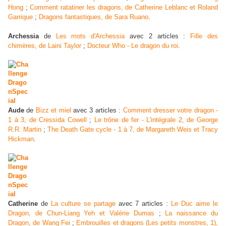
Hong
;
Comment ratatiner les dragons, de Catherine Leblanc et Roland
Garrique
;
Dragons fantastiques, de Sara Ruano
.
Archessia
de
Les mots d'Archessia
avec 2 articles :
Fille des
chimères, de Laini Taylor
;
Docteur Who - Le dragon du roi
.
Aude
de
Bizz et miel
avec
3 articles :
Comment dresser votre dragon -
1 à 3, de Cressida Cowell
;
Le trône de fer - L'intégrale 2, de George
R.R. Martin
;
The Death Gate cycle - 1 à 7, de Margareth Weis et Tracy
Hickman
.
Catherine
de
La culture se partage
avec 7 articles :
Le Duc aime le
Dragon, de Chun-Liang Yeh et Valérie Dumas
;
La naissance du
Dragon, de Wang Fei
;
Embrouilles et dragons (Les petits monstres, 1),