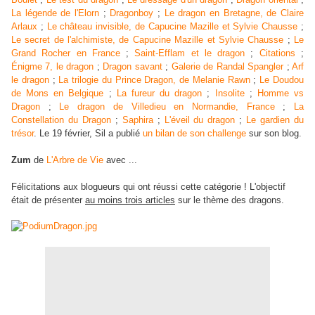
La légende de l'Elorn
;
Dragonboy
;
Le dragon en Bretagne, de Claire
Arlaux
;
Le château invisible, de Capucine Mazille et Sylvie Chausse
;
Le secret de l'alchimiste, de Capucine Mazille et Sylvie Chausse
;
Le
Grand Rocher en France
;
Saint-Efflam et le dragon
;
Citations
;
Énigme 7, le dragon
;
Dragon savant
;
Galerie de Randal Spangler
;
Arf
le dragon
;
La trilogie du Prince Dragon, de Melanie Rawn
;
Le Doudou
de Mons en Belgique
;
La fureur du dragon
;
Insolite
;
Homme vs
Dragon
;
Le dragon de Villedieu en Normandie, France
;
La
Constellation du Dragon
;
Saphira
;
L'éveil du dragon
;
Le gardien du
trésor
. Le 19 février, Sil a publié
un bilan de son challenge
sur son blog.
Zum
de
L'Arbre de Vie
avec ...
Félicitations aux blogueurs qui ont réussi cette catégorie ! L'objectif
était de présenter
au moins trois articles
sur le thème des dragons.