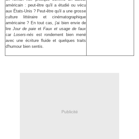
américain : peut-être qu'il a étudié ou vécu
aux
É
tats-Unis ? Peut-être qu'il a une grosse
culture littéraire et cinématographique
américaine ? En tout cas, j'ai bien envie de
lire
Jour de paie
et
Faux et usage de faux
car
Losers-nés
est rondement bien mené
avec une écriture fluide et quelques traits
d'humour bien sentis.
Publicité