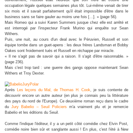
occupation légale quelques semaines plus tôt. Lui-même venait de tirer
six mois et il savait parfaitement qu'il était impossible d'être dans le
business sans se faire gauler au moins une fois […]. » (page 56).
Mais Romeo qui a suivi Karen Summers jusque chez elle est arrêté et
est interrogé par l'inspecteur Frank Murino qui enquête sur Sean
Withers.
Puis, une nuit, au cours d'un deal avec le Péruvien, Russell et son
équipe tombe dans un guet-apens : les deux frères Landsman et Bobby
Oakes sont froidement tués et Russell en réchappe par miracle.
« Il ne s'agit pas de savoir qui a raison. Il s'agit d'être raisonnable. »
(page 236).
Mais c'est trop tard : une guerre des gangs oppose maintenant Sean
Withers et Troy Dexter.
Après
Les leçons du Mal, de Thomas H. Cook
, je suis contente de
découvrir encore un autre auteur (en plus je connais peu la littérature
des pays du nord de l'Europe). Ce deuxième roman reçu dans le cadre
du
Jury Babelio – Seuil Policiers
m'a vraiment plu et je remercie
Babelio et les éditions du Seuil.
Comme l'indique l'éditeur, il y a un petit côté comédie chez Elvin Post,
comédie noire bien sûr et sanglante aussi ! En plus, c'est l'été à New