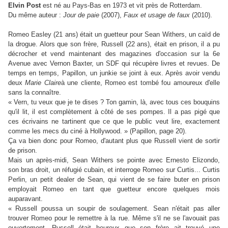
Elvin Post
est né au Pays-Bas en 1973 et vit près de Rotterdam.
Du même auteur :
Jour de paie
(2007),
Faux et usage de faux
(2010).
Romeo Easley (21 ans) était un guetteur pour Sean Withers, un caïd de
la drogue. Alors que son frère, Russell (22 ans), était en prison, il a pu
décrocher et vend maintenant des magazines d'occasion sur la 6e
Avenue avec Vernon Baxter, un SDF qui récupère livres et revues. De
temps en temps, Papillon, un junkie se joint à eux. Après avoir vendu
deux
Marie Claire
à une cliente, Romeo est tombé fou amoureux d'elle
sans la connaître.
« Vern, tu veux que je te dises ? Ton gamin, là, avec tous ces bouquins
qu'il lit, il est complètement à côté de ses pompes. Il a pas pigé que
ces écrivains ne tartinent que ce que le public veut lire, exactement
comme les mecs du ciné à Hollywood. » (Papillon, page 20).
Ç
a va bien donc pour Romeo, d'autant plus que Russell vient de sortir
de prison.
Mais un après-midi, Sean Withers se pointe avec Ernesto Elizondo,
son bras droit, un réfugié cubain, et interroge Romeo sur Curtis... Curtis
Perlin, un petit dealer de Sean, qui vient de se faire buter en prison
employait Romeo en tant que guetteur encore quelques mois
auparavant.
« Russell poussa un soupir de soulagement. Sean n'était pas aller
trouver Romeo pour le remettre à la rue. Même s'il ne se l'avouait pas
ouvertement, Russell était heureux que son frère ait trouvé une