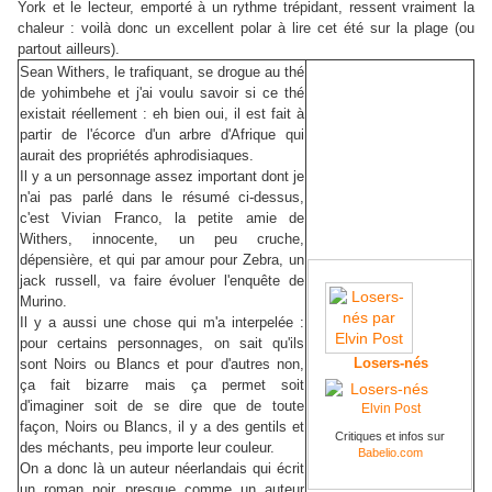
York et le lecteur, emporté à un rythme trépidant, ressent vraiment la
chaleur : voilà donc un excellent polar à lire cet été sur la plage (ou
partout ailleurs).
Sean Withers, le trafiquant, se drogue au thé
de yohimbehe et j'ai voulu savoir si ce thé
existait réellement : eh bien oui, il est fait à
partir de l'écorce d'un arbre d'Afrique qui
aurait des propriétés aphrodisiaques.
Il y a un personnage assez important dont je
n'ai pas parlé dans le résumé ci-dessus,
c'est Vivian Franco, la petite amie de
Withers, innocente, un peu cruche,
dépensière, et qui par amour pour Zebra, un
jack russell, va faire évoluer l'enquête de
Murino.
Il y a aussi une chose qui m'a interpelée :
pour certains personnages, on sait qu'ils
Losers-nés
sont Noirs ou Blancs et pour d'autres non,
ça fait bizarre mais ça permet soit
d'imaginer soit de se dire que de toute
Elvin Post
façon, Noirs ou Blancs, il y a des gentils et
Critiques et infos sur
des méchants, peu importe leur couleur.
Babelio.com
On a donc là un auteur néerlandais qui écrit
un roman noir presque comme un auteur