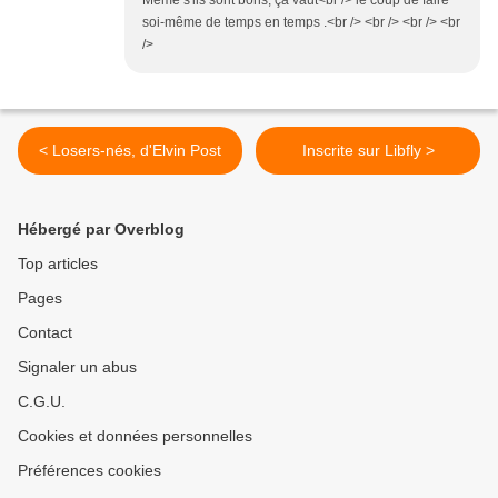
Même s'ils sont bons, ça vaut<br /> le coup de faire
soi-même de temps en temps .<br /> <br /> <br /> <br
/>
< Losers-nés, d'Elvin Post
Inscrite sur Libfly >
Hébergé par Overblog
Top articles
Pages
Contact
Signaler un abus
C.G.U.
Cookies et données personnelles
Préférences cookies