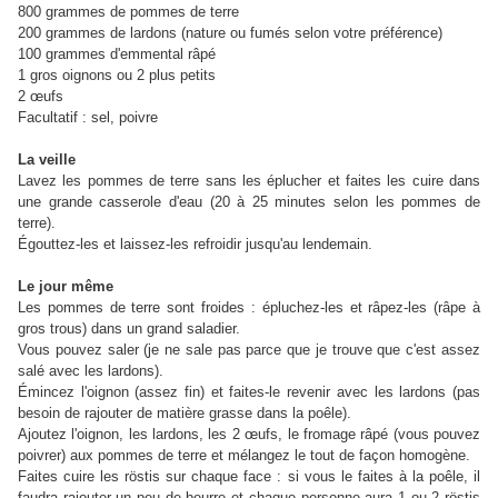
800 grammes de pommes de terre
200 grammes de lardons (nature ou fumés selon votre préférence)
100 grammes d'emmental râpé
1 gros oignons ou 2 plus petits
2 œufs
Facultatif : sel, poivre
La veille
Lavez les pommes de terre sans les éplucher et faites les cuire dans
une grande casserole d'eau (20 à 25 minutes selon les pommes de
terre).
Égouttez-les et laissez-les refroidir jusqu'au lendemain.
Le jour même
Les pommes de terre sont froides : épluchez-les et râpez-les (râpe à
gros trous) dans un grand saladier.
Vous pouvez saler (je ne sale pas parce que je trouve que c'est assez
salé avec les lardons).
Émincez l'oignon (assez fin) et faites-le revenir avec les lardons (pas
besoin de rajouter de matière grasse dans la poêle).
Ajoutez l'oignon, les lardons, les 2 œufs, le fromage râpé (vous pouvez
poivrer) aux pommes de terre et mélangez le tout de façon homogène.
Faites cuire les röstis sur chaque face : si vous le faites à la poêle, il
faudra rajouter un peu de beurre et chaque personne aura 1 ou 2 röstis