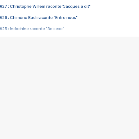
#27 : Christophe Willem raconte "Jacques a dit"
#26 : Chimène Badi raconte "Entre nous"
#25 : Indochine raconte "3e sexe"
#24 : Zaho raconte "C'est chelou"
#23 : Patrick Bruel raconte "Au café des délices"
#22 : Kyo raconte "Le chemin"
#21 : Nolwenn Leroy raconte "Cassé"
#20 : Patrick Hernandez raconte "Born to be alive"
#19 : Lorie raconte "Près de moi"
#18 : Michael Jones raconte "A nos actes manqués" (avec Jean-Jacque
#17 : Khaled raconte "Aïcha"
#16 : Corneille raconte "Parce qu'on vient de loin"