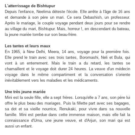
L'atterrissage de Bishtupur
Depuis l'enfance, Neelima déteste l'école. Elle arrête à l'âge de 16 ans
et demande à son père un mari. Ce sera Debashish, un professeur.
Après le mariage, le couple voyage pendant deux jours pour se rendre
au village du mari, Bishtupur. Mais, horreur !, en descendant du bateau,
la jeune mariée tombe sur son beau-frère.
Les tantes et leurs maux
En 1965, à New Delhi, Meera, 14 ans, voyage pour la première fois.
Elle prend le train avec ses trois tantes, Boromashi, Neli et Bula, qui
vont à un enterrement. Mais le train a du retard, les tantes se
chamaillent et le voyage doit durer 24 heures. La veuve d'un médecin
voyage dans le même compartiment et la conversation s'oriente
inévitablement vers les maladies et les médicaments.
Une très jeune mariée
Mini est la seule fille, elle a sept frères. Lorsqu'elle a 7 ans, son père lui
offre le plus beau des mariages. Puis la fillette part avec ses bagages,
sa dot et sa vieille nourrice, Renukaki, pour vivre dans sa nouvelle
famille. Mini est perdue dans cette immense maison, mais elle fait la
connaissance d'Uma, une jeune veuve, et d'Arjun, son mari qui est
aussi un enfant.