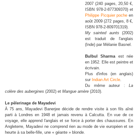
2007 (240 pages, 20,50 €,
ISBN 978-2-877309370) et
Philippe Picquier poche
en
août 2009 (272 pages, 8 €,
ISBN 978-2-809701319).
My sainted aunts
(2002)
est traduit de l'anglais
(Inde) par Mélanie Basnel.
Bulbul Sharma
est née
en 1952. Elle est peintre et
écrivain.
Plus d'infos (en anglais)
sur
Indian Art Circle
.
Du même auteur :
La
colère des aubergines
(2002) et
Mangue amère
(2010).
Le pèlerinage de Mayadevi
À 75 ans, Mayadevi Banerjee décide de rendre visite à son fils aîné
parti à Londres en 1948 et jamais revenu à Calcutta. En vue de ce
voyage, elle apprend l'anglais et se force à porter des chaussures. En
Angleterre, Mayadevi ne comprend rien au mode de vie européen et se
heurte à sa belle-fille, une « géante » blonde.