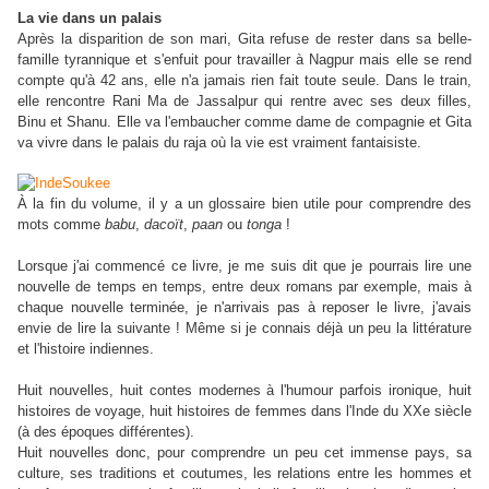
La vie dans un palais
Après la disparition de son mari, Gita refuse de rester dans sa belle-
famille tyrannique et s'enfuit pour travailler à Nagpur mais elle se rend
compte qu'à 42 ans, elle n'a jamais rien fait toute seule. Dans le train,
elle rencontre Rani Ma de Jassalpur qui rentre avec ses deux filles,
Binu et Shanu. Elle va l'embaucher comme dame de compagnie et Gita
va vivre dans le palais du raja où la vie est vraiment fantaisiste.
À la fin du volume, il y a un glossaire bien utile pour comprendre des
mots comme
babu
,
dacoït
,
paan
ou
tonga
!
Lorsque j'ai commencé ce livre, je me suis dit que je pourrais lire une
nouvelle de temps en temps, entre deux romans par exemple, mais à
chaque nouvelle terminée, je n'arrivais pas à reposer le livre, j'avais
envie de lire la suivante ! Même si je connais déjà un peu la littérature
et l'histoire indiennes.
Huit nouvelles, huit contes modernes à l'humour parfois ironique, huit
histoires de voyage, huit histoires de femmes dans l'Inde du XXe siècle
(à des époques différentes).
Huit nouvelles donc, pour comprendre un peu cet immense pays, sa
culture, ses traditions et coutumes, les relations entre les hommes et