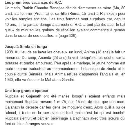
Les premières vacances de R.C.
Un matin, Rathin Chandra Banerjee décide d'emmener sa mère (Ma, 80
ans), sa femme (Protima) et sa fille (Ruma, 15 ans) à Rishikesh pour
voir les temples anciens. Les trois femmes sont surprises car, depuis
40 ans, il n'a jamais dérogé à sa routine. R.C. a tout planifié sauf le fait
que « de minuscules graines de rébellion avaient commencé à germer
dans le cœur de ses ouailles. » (page 139).
Jusqu'à Simla en tonga
1908. Au lieu de se laver les cheveux un lundi, Anima (18 ans) le fait un
mercredi. Du coup, Ananda (28 ans) la voit lorsqu'elle les sèche sur la
terrasse et tombe amoureux. Peu après le mariage, le jeune homme est
muté comme traducteur au commandement britannique de Simla et le
couple quitte Bénarès. Mais Anima refuse d'apprendre l'anglais et, en
1930, elle va écouter le Mahatma Gandhi.
Une trop grande épouse
Rupbala et Gajanath ont été mariés lorsqu'ils étaient enfants mais
maintenant Rupbala mesure 1 m 75, soit 15 cm de plus que son mari.
Gajanath la déteste car les gens se moquent d'eux. Alors qu'il a bu de
l'alcool, il tente de la tuer avec un fusil mais c'est lui qui est touché.
Rupbala s'enfuit et part en pèlerinage à Badrinath avec trois sœurs qui
font de bien étranges veuves.