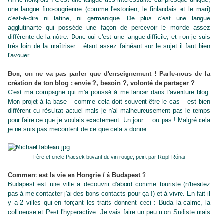
une langue fino-ougrienne (comme l'estonien, le finlandais et le mari)
c'est-à-dire ni latine, ni germanique. De plus c'est une langue
agglutinante qui possède une façon de percevoir le monde assez
différente de la nôtre. Donc oui c'est une langue difficile, et non je suis
très loin de la maîtriser... étant assez fainéant sur le sujet il faut bien
l'avouer.
Bon, on ne va pas parler que d'enseignement ! Parle-nous de la
création de ton blog : envie ?, besoin ?, volonté de partager ?
C'est ma compagne qui m'a poussé à me lancer dans l'aventure blog.
Mon projet à la base – comme cela doit souvent être le cas – est bien
différent du résultat actuel mais je n'ai malheureusement pas le temps
pour faire ce que je voulais exactement. Un jour.... ou pas ! Malgré cela
je ne suis pas mécontent de ce que cela a donné.
Père et oncle Piacsek buvant du vin rouge, peint par Rippl-Rónai
Comment est la vie en Hongrie / à Budapest ?
Budapest est une ville à découvrir d'abord comme touriste (n'hésitez
pas à me contacter j'ai des bons contacts pour ça !) et à vivre. En fait il
y a 2 villes qui en forçant les traits donnent ceci : Buda la calme, la
collineuse et Pest l'hyperactive. Je vais faire un peu mon Sudiste mais