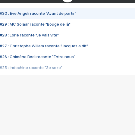
#30 : Eve Angeli raconte "Avant de partir"
#29 : MC Solaar raconte "Bouge de là"
28 : Lorie raconte "Je vais vite"
#27 : Christophe Willem raconte "Jacques a dit"
#26 : Chimène Badi raconte "Entre nous"
#25 : Indochine raconte "3e sexe"
#24 : Zaho raconte "C'est chelou"
#23 : Patrick Bruel raconte "Au café des délices"
#22 : Kyo raconte "Le chemin"
#21 : Nolwenn Leroy raconte "Cassé"
#20 : Patrick Hernandez raconte "Born to be alive"
#19 : Lorie raconte "Près de moi"