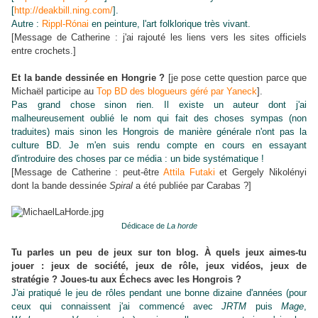
[
http://deakbill.ning.com/
].
Autre :
Rippl-Rónai
en peinture, l'art folklorique très vivant.
[Message de Catherine : j'ai rajouté les liens vers les sites officiels
entre crochets.]
Et la bande dessinée en Hongrie ?
[je pose cette question parce que
Michaël participe au
Top BD des blogueurs géré par Yaneck
].
Pas grand chose sinon rien. Il existe un auteur dont j'ai
malheureusement oublié le nom qui fait des choses sympas (non
traduites) mais sinon les Hongrois de manière générale n'ont pas la
culture BD. Je m'en suis rendu compte en cours en essayant
d'introduire des choses par ce média : un bide systématique !
[Message de Catherine : peut-être
Attila Futaki
et Gergely Nikolényi
dont la bande dessinée
Spiral
a été publiée par Carabas ?]
Dédicace de
La horde
Tu parles un peu de jeux sur ton blog.
À
quels jeux aimes-tu
jouer : jeux de société, jeux de rôle, jeux vidéos, jeux de
stratégie ? Joues-tu aux
É
checs avec les Hongrois ?
J'ai pratiqué le jeu de rôles pendant une bonne dizaine d'années (pour
ceux qui connaissent j'ai commencé avec
JRTM
puis
Mage
,