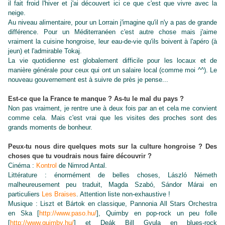
il fait froid l'hiver et j'ai découvert ici ce que c'est que vivre avec la
neige.
Au niveau alimentaire, pour un Lorrain j'imagine qu'il n'y a pas de grande
différence. Pour un Méditerranéen c'est autre chose mais j'aime
vraiment la cuisine hongroise, leur eau-de-vie qu'ils boivent à l'apéro (à
jeun) et l'admirable Tokaj.
La vie quotidienne est globalement difficile pour les locaux et de
manière générale pour ceux qui ont un salaire local (comme moi ^^). Le
nouveau gouvernement est à suivre de près je pense...
Est-ce que la France te manque ? As-tu le mal du pays ?
Non pas vraiment, je rentre une à deux fois par an et cela me convient
comme cela. Mais c'est vrai que les visites des proches sont des
grands moments de bonheur.
Peux-tu nous dire quelques mots sur la culture hongroise ? Des
choses que tu voudrais nous faire découvrir ?
Cinéma :
Kontrol
de Nimrod Antal.
Littérature : énormément de belles choses, L
á
szl
ó
Németh
malheureusement peu traduit, Magda Szab
ó
, S
á
ndor M
á
rai en
particuliers
Les Braises
. Attention liste non-exhaustive !
Musique : Liszt et B
á
rtok en classique, Pannonia All Stars Orchestra
en Ska [
http://www.paso.hu/
], Quimby en pop-rock un peu folle
[
http://www.quimby.hu/
] et De
á
k Bill Gyula en blues-rock