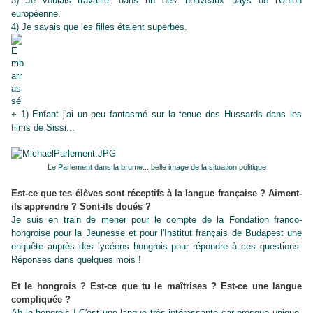
3) Je voulais travailler dans un des 'nouveaux' pays de l'Union
européenne.
4) Je savais que les filles étaient superbes.
+ 1) Enfant j'ai un peu fantasmé sur la tenue des Hussards dans les
films de Sissi...
Le Parlement dans la brume... belle image de la situation politique
Est-ce que tes élèves sont réceptifs à la langue française ? Aiment-
ils apprendre ? Sont-ils doués ?
Je suis en train de mener pour le compte de la Fondation franco-
hongroise pour la Jeunesse et pour l'Institut français de Budapest une
enquête auprès des lycéens hongrois pour répondre à ces questions.
Réponses dans quelques mois !
Et le hongrois ? Est-ce que tu le maîtrises ? Est-ce une langue
compliquée ?
Ah le hongrois ! C'est une langue très intéressante car presque unique,