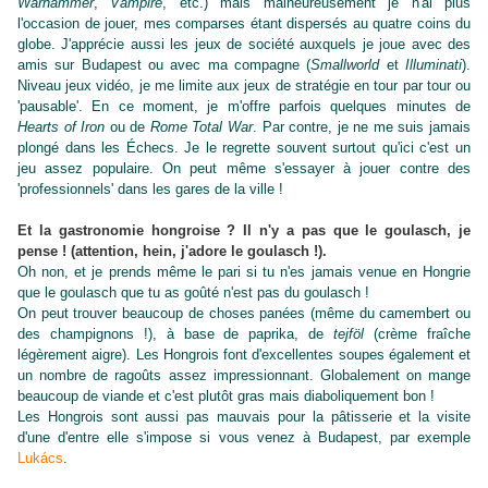
Warhammer
,
Vampire
, etc.) mais malheureusement je n'ai plus
l'occasion de jouer, mes comparses étant dispersés au quatre coins du
globe. J'apprécie aussi les jeux de société auxquels je joue avec des
amis sur Budapest ou avec ma compagne (
Smallworld
et
Illuminati
).
Niveau jeux vidéo, je me limite aux jeux de stratégie en tour par tour ou
'pausable'. En ce moment, je m'offre parfois quelques minutes de
Hearts of Iron
ou de
Rome Total War
. Par contre, je ne me suis jamais
plongé dans les Échecs. Je le regrette souvent surtout qu'ici c'est un
jeu assez populaire. On peut même s'essayer à jouer contre des
'professionnels' dans les gares de la ville !
Et la gastronomie hongroise ? Il n'y a pas que le goulasch, je
pense ! (attention, hein, j'adore le goulasch !).
Oh non, et je prends même le pari si tu n'es jamais venue en Hongrie
que le goulasch que tu as goûté n'est pas du goulasch !
On peut trouver beaucoup de choses panées (même du camembert ou
des champignons !), à base de paprika, de
tejföl
(crème fraîche
légèrement aigre). Les Hongrois font d'excellentes soupes également et
un nombre de ragoûts assez impressionnant. Globalement on mange
beaucoup de viande et c'est plutôt gras mais diaboliquement bon !
Les Hongrois sont aussi pas mauvais pour la pâtisserie et la visite
d'une d'entre elle s'impose si vous venez à Budapest, par exemple
Lukács
.