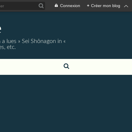
Connexion
+
Créer mon blog
e
 a lues » Sei Shônagon in «
s, etc.