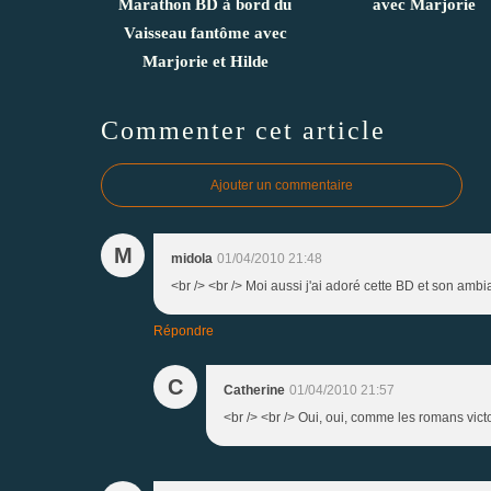
Marathon BD à bord du
avec Marjorie
Vaisseau fantôme avec
Marjorie et Hilde
Commenter cet article
Ajouter un commentaire
M
midola
01/04/2010 21:48
<br /> <br /> Moi aussi j'ai adoré cette BD et son ambi
Répondre
C
Catherine
01/04/2010 21:57
<br /> <br /> Oui, oui, comme les romans victor