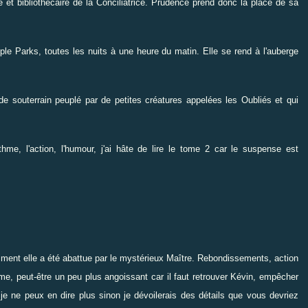
e et bibliothécaire de la Conciliatrice. Prudence prend donc la place de sa
ple Parks, toutes les nuits à une heure du matin. Elle se rend à l'auberge
souterrain peuplé par de petites créatures appelées les Oubliés et qui
ythme, l'action, l'humour, j'ai hâte de lire le tome 2 car le suspense est
ent elle a été abattue par le mystérieux Maître. Rebondissements, action
, peut-être un peu plus angoissant car il faut retrouver Kévin, empêcher
 je ne peux en dire plus sinon je dévoilerais des détails que vous devriez