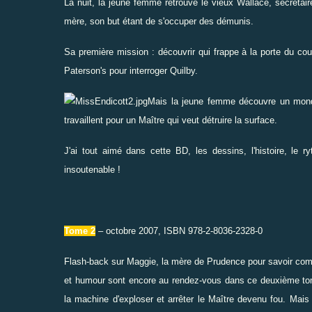
La nuit, la jeune femme retrouve le vieux Wallace, secrétair
mère, son but étant de s'occuper des démunis.
Sa première mission : découvrir qui frappe à la porte du cou
Paterson's pour interroger Quilby.
Mais la jeune femme découvre un monde 
travaillent pour un Maître qui veut détruire la surface.
J'ai tout aimé dans cette BD, les dessins, l'histoire, le r
insoutenable !
Tome 2
– octobre 2007, ISBN 978-2-8036-2328-0
Flash-back sur Maggie, la mère de Prudence pour savoir comm
et humour sont encore au rendez-vous dans ce deuxième tome
la machine d'exploser et arrêter le Maître devenu fou. Mais