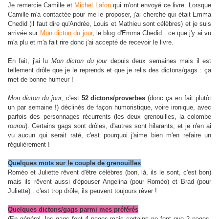
Je remercie Camille et
Michel Lafon
qui m'ont envoyé ce livre. Lorsque
Camille m'a contactée pour me le proposer, j'ai cherché qui était Emma
Chedid (il faut dire qu'Andrée, Louis et Mathieu sont célèbres) et je suis
arrivée sur
Mon dicton du jour
, le blog d'Emma Chedid : ce que j'y ai vu
m'a plu et m'a fait rire donc j'ai accepté de recevoir le livre.
En fait, j'ai lu
Mon dicton du jour
depuis deux semaines mais il est
tellement drôle que je le reprends et que je relis des dictons/gags : ça
met de bonne humeur !
Mon dicton du jour
, c'est
52 dictons/proverbes
(donc ça en fait plutôt
un par semaine !) déclinés de façon humoristique, voire ironique, avec
parfois des personnages récurrents (les deux grenouilles, la colombe
rourou
). Certains gags sont drôles, d'autres sont hilarants, et je n'en ai
vu aucun qui serait raté, c'est pourquoi j'aime bien m'en refaire un
régulièrement !
Quelques mots sur le couple de grenouilles
Roméo et Juliette rêvent d'être célèbres (bon, là, ils le sont, c'est bon)
mais ils rêvent aussi d'épouser Angelina (pour Roméo) et Brad (pour
Juliette) : c'est trop drôle, ils peuvent toujours rêver !
Quelques dictons/gags parmi mes préférés
(En général, les gags font 4 pages mais certains ne font que 2 pages,