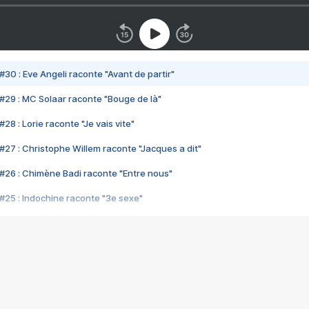
#30 : Eve Angeli raconte "Avant de partir"
#29 : MC Solaar raconte "Bouge de là"
28 : Lorie raconte "Je vais vite"
#27 : Christophe Willem raconte "Jacques a dit"
#26 : Chimène Badi raconte "Entre nous"
#25 : Indochine raconte "3e sexe"
#24 : Zaho raconte "C'est chelou"
#23 : Patrick Bruel raconte "Au café des délices"
#22 : Kyo raconte "Le chemin"
#21 : Nolwenn Leroy raconte "Cassé"