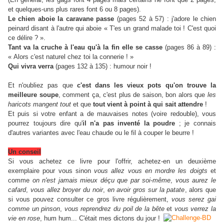
et quelques-uns plus rares font 6 ou 8 pages).
Le chien aboie la caravane passe
(pages 52 à 57) : j'adore le chien
peinard disant à l'autre qui aboie « T'es un grand malade toi ! C'est quoi
ce délire ? ».
Tant va la cruche à l'eau qu'à la fin elle se casse
(pages 86 à 89) :
« Alors c'est naturel chez toi la connerie ! »
Qui vivra verra
(pages 132 à 135) : humour noir !
Et n'oubliez pas que
c'est dans les vieux pots qu'on trouve la
meilleure soupe
, comment ça, c'est plus de saison, bon alors que
les
haricots mangent tout
et que
tout vient à point à qui sait attendre
!
Et puis si votre enfant a de mauvaises notes (voire redouble), vous
pourrez toujours dire qu'
il n'a pas inventé la poudre
; je connais
d'autres variantes avec l'eau chaude ou le fil à couper le beurre !
Un conseil
Si vous achetez ce livre pour l'offrir, achetez-en un deuxième
exemplaire pour vous sinon
vous allez vous en mordre les doigts
et
comme
on n'est jamais mieux déçu que par soi-même
,
vous aurez le
cafard
,
vous allez broyer du noir
,
en avoir gros sur la patate
, alors que
si vous pouvez consulter ce gros livre régulièrement,
vous serez gai
comme un pinson
,
vous reprendrez du poil de la bête
et
vous verrez la
vie en rose
, hum hum... C'était mes dictons du jour !