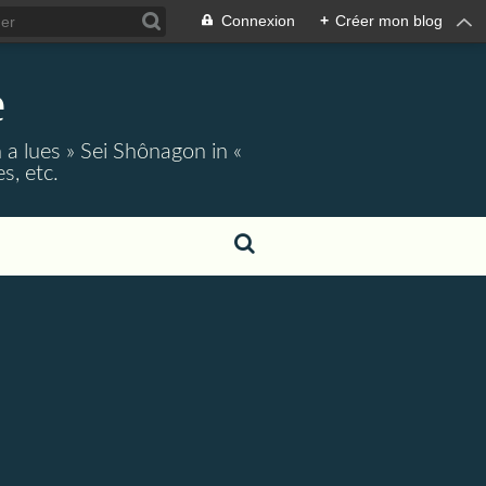
Connexion
+
Créer mon blog
e
 a lues » Sei Shônagon in «
s, etc.