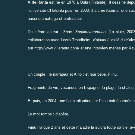
Ville Ranta
est né en 1978 à Oulu (Finlande). Il dessine depuis
l'université d'Helsinki puis, en 2000, il a créé Asema, une soc
aussi dramaturge et professeur.
Du même auteur :
Sade. Sarjakuvaromaani
(La pluie, 2003
collaboration avec Lewis Trondheim,
Kajaani
(L'exilé du Kale
sur
http://www.villeranta.com/
et une interview menée par Xav
Un couple : le narrateur et Aino ; et leur bébé, Fiinu.
Fragments de vie, vacances en Espagne, la plage, la chaleur,
Et puis, en 2004, une hospitalisation car Fiinu boit énorméme
Le mot tombe : diabète.
Fiinu n'a que 2 ans et cette maladie la suivra toute sa vie, av