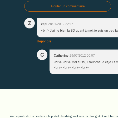
Ajouter un commentaire
Z
zapi
28/07/2012 22:15
<br /> J'aime bien la BD quant à moi, je suis un peu fa
Répondre
C
Catherine
29/07/2012 00:07
<br /> <br /> Moi aussi, il faut chaud et je li
<br /> <br /> <br /> <br />
Voir le profil de
Coccinelle
sur le portail Overblog
Créer un blog gratuit sur Overbl