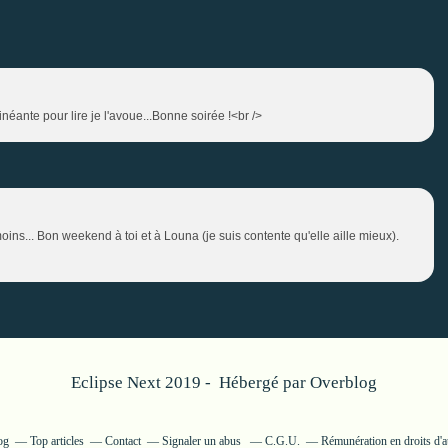
inéante pour lire je l'avoue...Bonne soirée !<br />
s moins... Bon weekend à toi et à Louna (je suis contente qu'elle aille mieux).
Eclipse Next 2019 - Hébergé par
Overblog
og
Top articles
Contact
Signaler un abus
C.G.U.
Rémunération en droits d'a