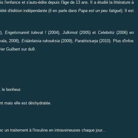
 l'enfance et s'auto-édite depuis l'âge de 13 ans. Il a étudié la littérature à
iété d'édition indépendante (il en parle dans
Papa est un peu fatigué
). Il est
),
Engelsmannit tulevat !
(2004),
Julkimot
(2005) et
Celebritiz
(2006) en
vala, 2008),
Eräänlaisia rukouksia
(2009),
Paratiisisarja
(2010). Plus d'infos
ier Guilbert sur
du9
.
 le bonheur.
nt mais elle est déshydratée.
ec un traitement à l'insuline en intraveineuses chaque jour...