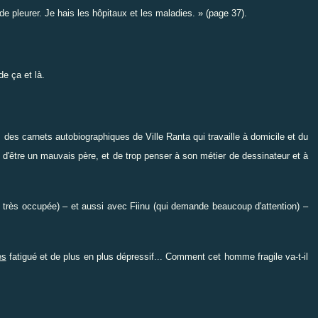
e pleurer. Je hais les hôpitaux et les maladies. » (page 37).
 de ça et là
.
 des carnets autobiographiques de Ville Ranta qui travaille à domicile et du
on d'être un mauvais père, et de trop penser à son métier de dessinateur et à
t très occupée) – et aussi avec Fiinu (qui demande beaucoup d'attention) –
ès
fatigué et de plus en plus dépressif... Comment cet homme fragile va-t-il