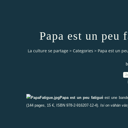
Papa est un peu f
La culture se partage
>
Categories
>
Papa est un peu
b
2
Papa est un peu fatigué
est une band
(144 pages, 15 €, ISBN 978-2-916207-12-4).
Isi on v
ä
h
ä
n väs