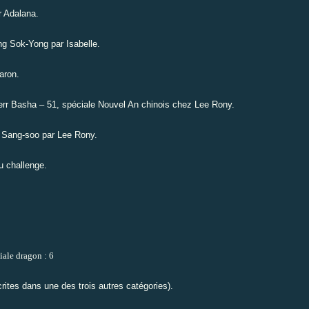
r Adalana.
ng Sok-Yong par Isabelle.
aron.
Herr Basha – 51, spéciale Nouvel An chinois chez Lee Rony.
m Sang-soo par Lee Rony.
u challenge
.
iale dragon : 6
rites dans une des trois autres catégories).