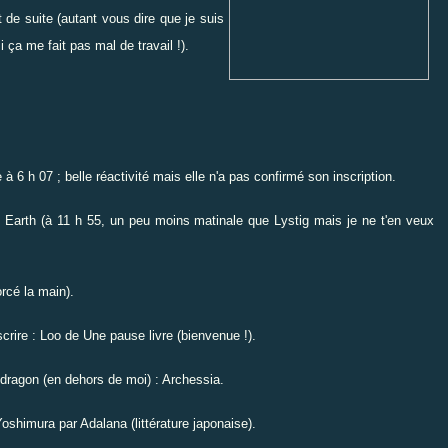
 de suite (autant vous dire que je suis
ça me fait pas mal de travail !).
 6 h 07 ; belle réactivité mais elle n'a pas confirmé son inscription.
om Earth (à 11 h 55, un peu moins matinale que Lystig mais je ne t'en veux
orcé la main).
crire : Loo de Une pause livre (bienvenue !).
 dragon (en dehors de moi) : Archessia.
Yoshimura par Adalana (littérature japonaise).