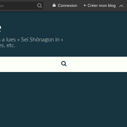
Connexion
+
Créer mon blog
e
 a lues » Sei Shônagon in «
s, etc.