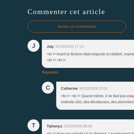
Commenter cet article
Ajouter un commentaire
J
July
30/10/2009 17:13
<br /> Avant le féminin était respecté et célébré, mainte
<br /> <br />
Répondre
C
Catherine
30/10/2009 20:01
<br /> <br /> Quand même, il ne faut pas exag
endroits clés, des décideuses, des pionnières
T
Tiphanya
29/10/2009 08:48
<br /> Alors pour Israël j'ai la réponse. Le nom exact e