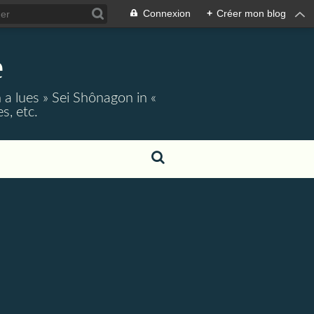
Connexion
+
Créer mon blog
e
 a lues » Sei Shônagon in «
s, etc.