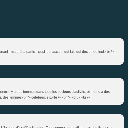
nant - malgré la parité - c'est le masculin qui fait, qui décide de tout.<br />
érer, il y a des femmes dans tous les secteurs d'activité, et même à des
, des femmes<br /> célèbres, etc.<br /> <br /> <br /> <br />
st "le pays d'Israël" à l'origine. Tout comme on disait le pays des Francs qui