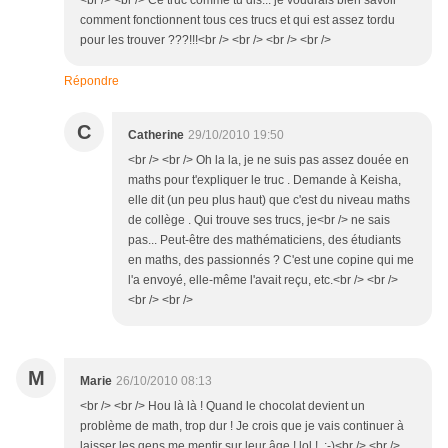
<br /> <br /> Ce truc comme tu dis... je voudrais bien savoir
comment fonctionnent tous ces trucs et qui est assez tordu
pour les trouver ???!!!<br /> <br /> <br /> <br />
Répondre
C
Catherine
29/10/2010 19:50
<br /> <br /> Oh la la, je ne suis pas assez douée en
maths pour t'expliquer le truc . Demande à Keisha,
elle dit (un peu plus haut) que c'est du niveau maths
de collège . Qui trouve ses trucs, je<br /> ne sais
pas... Peut-être des mathématiciens, des étudiants
en maths, des passionnés ? C'est une copine qui me
l'a envoyé, elle-même l'avait reçu, etc.<br /> <br />
<br /> <br />
M
Marie
26/10/2010 08:13
<br /> <br /> Hou là là ! Quand le chocolat devient un
problème de math, trop dur ! Je crois que je vais continuer à
laisser les gens me mentir sur leur âge ! lol ! :-)<br /> <br />