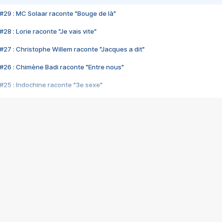
#29 : MC Solaar raconte "Bouge de là"
28 : Lorie raconte "Je vais vite"
#27 : Christophe Willem raconte "Jacques a dit"
#26 : Chimène Badi raconte "Entre nous"
#25 : Indochine raconte "3e sexe"
#24 : Zaho raconte "C'est chelou"
#23 : Patrick Bruel raconte "Au café des délices"
#22 : Kyo raconte "Le chemin"
#21 : Nolwenn Leroy raconte "Cassé"
#20 : Patrick Hernandez raconte "Born to be alive"
#19 : Lorie raconte "Près de moi"
#18 : Michael Jones raconte "A nos actes manqués" (avec Jean-Jacque