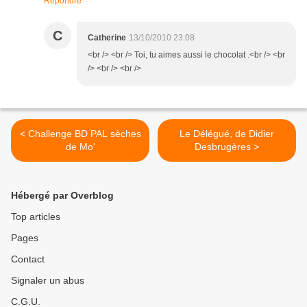
Répondre
C
Catherine
13/10/2010 23:08
<br /> <br /> Toi, tu aimes aussi le chocolat .<br /> <br
/> <br /> <br />
< Challenge BD PAL sèches
Le Délégué, de Didier
de Mo'
Desbrugères >
Hébergé par Overblog
Top articles
Pages
Contact
Signaler un abus
C.G.U.