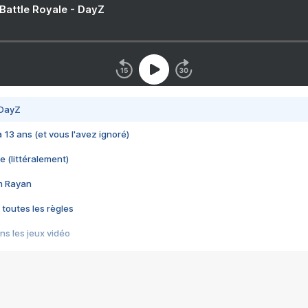
 Battle Royale - DayZ
 DayZ
 a 13 ans (et vous l'avez ignoré)
e (littéralement)
im Rayan
 toutes les règles
s les jeux vidéo
us choquant de Rockstar ? - Le scandale BULLY
e plus moche de Steam
du RÊVE tourne au CAUCHEMAR