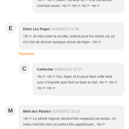
<br /> <br /> Miam . La tarte<br /> à la framboise,
c'est bon aussi .<br /> <br /> <br /> <br />
E
Entre Les Pages
02/06/2012 21:38
<br /> Je vais noter ta recette, surtout pour les doses car ça
m'a l'air de donner quelque chose de léger...<br />
Répondre
C
Catherine
02/06/2012 22:37
<br /> <br /> Oui, léger, et tu peux faire cette tarte
avec n'importe quel fruit ou baie en fait .<br /> <br />
<br /> <br />
M
Mimi des Plaisirs
01/06/2012 10:18
<br /> Le péché mignon devient très exigeant ces temps -ci!
mais c'est très bien et surtout très appétissant...<br />