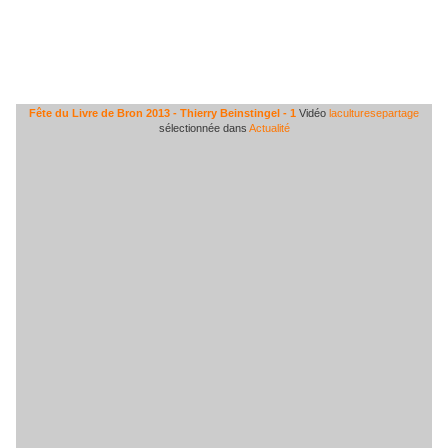
Fête du Livre de Bron 2013 - Thierry Beinstingel - 1
Vidéo
laculturesepartage
sélectionnée dans
Actualité