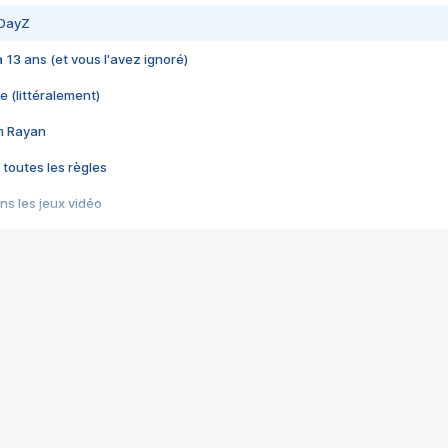
 DayZ
 a 13 ans (et vous l'avez ignoré)
e (littéralement)
im Rayan
 toutes les règles
s les jeux vidéo
us choquant de Rockstar ? - Le scandale BULLY
e plus moche de Steam
du RÊVE tourne au CAUCHEMAR
pendant 8 heures
it… à tort
umiliés par un jeu vidéo