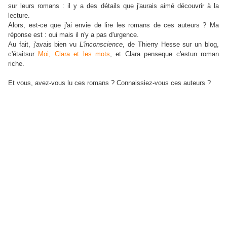
sur leurs romans : il y a des détails que j'aurais aimé découvrir à la
lecture.
Alors, est-ce que j'ai envie de lire les romans de ces auteurs ? Ma
réponse est : oui mais il n'y a pas d'urgence.
Au fait, j'avais bien vu
L'inconscience
, de Thierry Hesse sur un blog,
c'
était
sur
Moi, Clara et les mots
, et Clara
pense
que c'
est
un roman
riche.
Et vous, avez-vous lu ces romans ? Connaissiez-vous ces auteurs ?