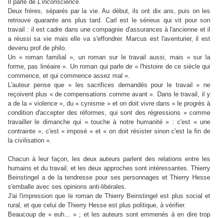
Il parle de
L'inconscience
.
Deux frères, séparés par la vie. Au début, ils ont dix ans, puis on les
retrouve quarante ans plus tard. Carl est le sérieux qui vit pour son
travail : il est cadre dans une compagnie d'assurances à l'ancienne et il
a réussi sa vie mais elle va s'effondrer. Marcus est l'aventurier, il est
devenu prof de philo.
Un « roman familial », un roman sur le travail aussi, mais « sur la
forme, pas linéaire ». Un roman qui parle de « l'histoire de ce siècle qui
commence, et qui commence assez mal ».
L'auteur pense que « les sacrifices demandés pour le travail » ne
reçoivent plus « de compensations comme avant ». Dans le travail, il y
a de la « violence », du « cynisme » et on doit vivre dans « le progrès à
condition d'accepter des réformes, qui sont des régressions » comme
travailler le dimanche qui « touche à notre humanité » : c'est « une
contrainte », c'est « imposé » et « on doit résister sinon c'est la fin de
la civilisation ».
Chacun à leur façon, les deux auteurs parlent des relations entre les
humains et du travail, et les deux approches sont intéressantes. Thierry
Beinstingel a de la tendresse pour ses personnages et Thierry Hesse
s'emballe avec ses opinions anti-libérales.
J'ai l'impression que le roman de Thierry Beinstingel est plus social et
rural, et que celui de Thierry Hesse est plus politique, à vérifier.
Beaucoup de « euh... » ; et les auteurs sont emmenés à en dire trop