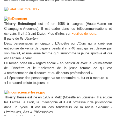
Thierry Beinstingel
est né en 1958 à Langres (Haute-Marne en
Champagne-Ardennes).
Il est cadre dans les télécommunications et
écrivain. Il vit à Saint-Dizier.
Plus d'infos sur
Feuilles de route
.
Il parle de
Ils désertent
.
Deux personnages principaux : L'Ancêtre ou L'Ours qui a créé son
entreprise de vente de papiers peints il y a 40 ans, qui est dévoré par
son travail, et une jeune femme qu'il surnomme la jeune sportive et qui
est sensée le virer.
Le roman porte un « regard social » en particulier avec le vouvoiement
de L'Ancêtre et le tutoiement de la jeune femme ce qui est
« représentation du discours et du discours professionnel ».
« L'épaisseur des personnages va se construire au fur et à mesure. »
« Le hasard existe toujours. »
Thierry Hesse
est né en 1959 à Metz (Moselle en Lorraine). Il a étudié
les Lettres, le Droit, la Philosophie et il est professeur de philosophie
dans un lycée. Il est un des fondateurs de la revue
L'Animal
-
Li
ttératures, Arts & Philosophies
.