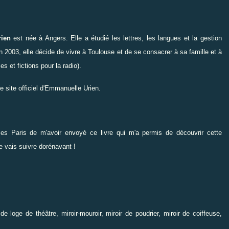
ien
est née à Angers. Elle a étudié les lettres, les langues et la gestion
En 2003, elle décide de vivre à Toulouse et de se consacrer à sa famille et à
les et fictions pour la radio).
le site officiel d'Emmanuelle Urien
.
les Paris
de m'avoir envoyé ce livre qui m'a permis de découvrir cette
je vais suivre dorénavant !
e loge de théâtre, miroir-mouroir, miroir de poudrier, miroir de coiffeuse,