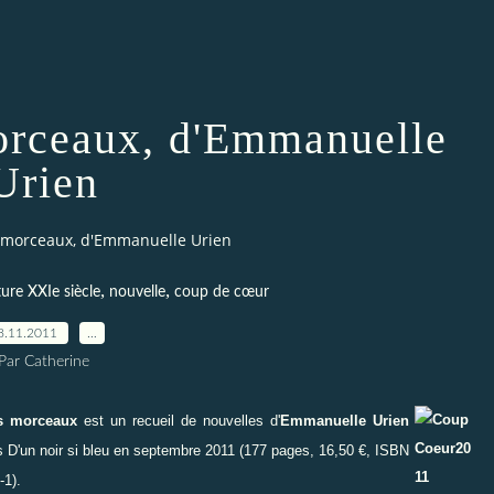
morceaux, d'Emmanuelle
Urien
s morceaux, d'Emmanuelle Urien
,
,
ature XXIe siècle
nouvelle
coup de cœur
8.11.2011
…
Par Catherine
ts morceaux
est un recueil de nouvelles d'
Emmanuelle Urien
ns
D'un noir si bleu
en septembre 2011 (177 pages, 16,50 €, ISBN
-1).