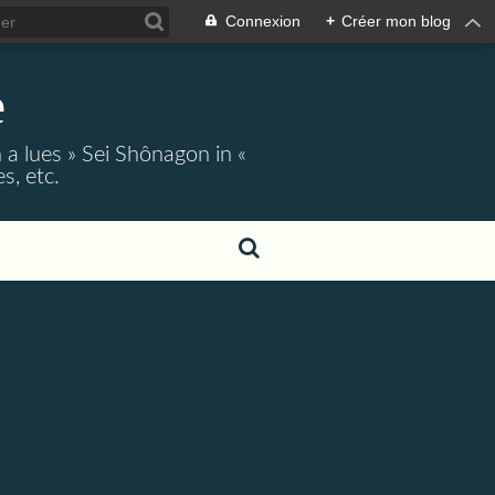
Connexion
+
Créer mon blog
e
 a lues » Sei Shônagon in «
s, etc.