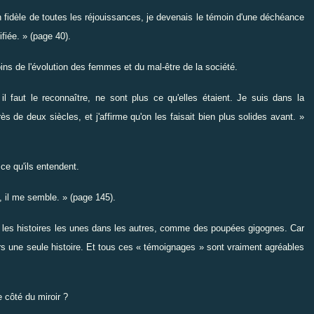
fidèle de toutes les réjouissances, je devenais le témoin d'une déchéance
ifiée. » (page 40).
oins de l'évolution des femmes et du mal-être de la société.
l faut le reconnaître, ne sont plus ce qu'elles étaient. Je suis dans la
ès de deux siècles, et j'affirme qu'on les faisait bien plus solides avant. »
ce qu'ils entendent.
t, il me semble. » (page 145).
uit les histoires les unes dans les autres, comme des poupées gigognes. Car
vers une seule histoire. Et tous ces « témoignages » sont vraiment agréables
e côté du miroir ?