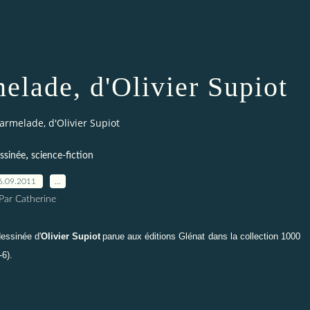
lade, d'Olivier Supiot
rmelade, d'Olivier Supiot
,
ssinée
science-fiction
6.09.2011
…
Par Catherine
essinée d'
Olivier
Supiot
parue aux éditions
Glénat
dans la collection 1000
-6).