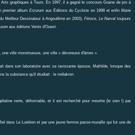
s Arts graphiques à Tours. En 1997, il a gagné le concours Graine de pro à
on premier album
Erzurum
aux Éditions du Cycliste en 1998 et enfin
Marie
 du Meilleur Dessinateur à Angoulême en 2003),
Féroce
,
Le Narval
toujours
ausen
aux éditions Vents d'Ouest.
, une ville monstrueuse, une ville « dévoreuse d'âmes ».
llait dans son laboratoire avec sa ravissante épouse, Mathilde, lorsque des
s la substance qu'il étudiait : le mélakron.
élatine verte, déformable, et il est recherché pour meurtre (le sien !) par
 fiel dans Le Lutétien et par une jeune femme passe-muraille qui fut une de