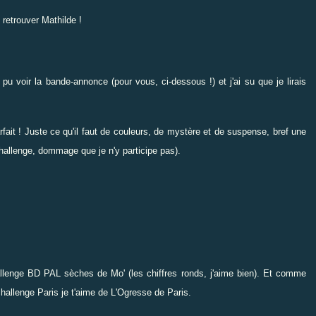
retrouver Mathilde !
i pu voir la bande-annonce (pour vous, ci-dessous !) et j'ai su que je lirais
rfait ! Juste ce qu'il faut de couleurs, de mystère et de suspense, bref une
hallenge
, dommage que je n'y participe pas).
llenge BD PAL sèches de Mo'
(les chiffres ronds, j'aime bien). Et comme
hallenge Paris je t'aime
de L'Ogresse de Paris.