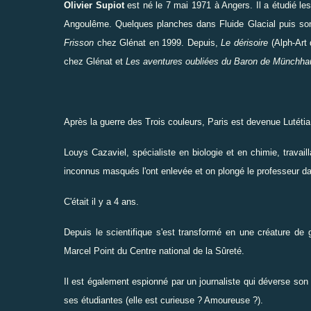
Olivier Supiot
est né le 7 mai 1971 à Angers. Il a étudié le
Angoulême. Quelques planches dans Fluide Glacial puis s
Frisson
chez Glénat en 1999. Depuis,
Le dérisoire
(Alph-Art
chez Glénat et
Les aventures oubliées du Baron de Münchh
Après la guerre des Trois couleurs, Paris est devenue Lutétia
Louys Cazaviel, spécialiste en biologie et en chimie, travai
inconnus masqués l'ont enlevée et on plongé le professeur dan
C'était il y a 4 ans.
Depuis le scientifique s'est transformé en une créature de g
Marcel Point du Centre national de la Sûreté.
Il est également espionné par un journaliste qui déverse son
ses étudiantes (elle est curieuse ? Amoureuse ?).