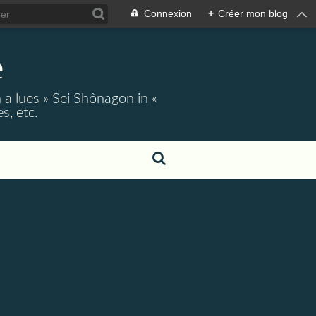
Connexion
+
Créer mon blog
e
 a lues » Sei Shônagon in «
s, etc.