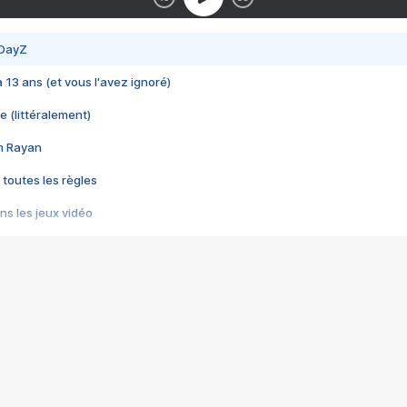
 DayZ
 a 13 ans (et vous l'avez ignoré)
e (littéralement)
im Rayan
 toutes les règles
s les jeux vidéo
us choquant de Rockstar ? - Le scandale BULLY
e plus moche de Steam
du RÊVE tourne au CAUCHEMAR
pendant 8 heures
it… à tort