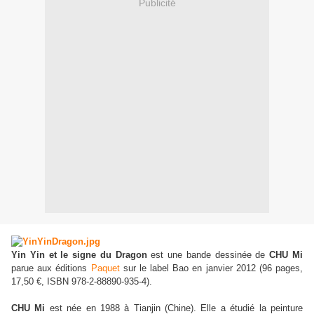
Publicité
Yin Yin et le signe du Dragon
est une bande dessinée de
C
HU
M
i
parue aux éditions
Paquet
sur le label
Bao
en
janvier
2012 (
96 pages,
17,50 €, ISBN 978-2-88890-935-4
).
C
HU
M
i
est née en 1988 à Tianjin (Chine). Elle a étudié la peinture