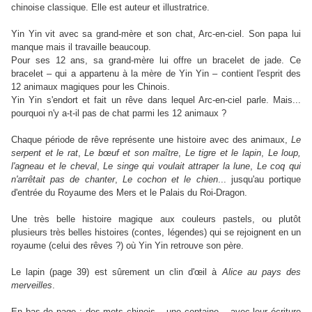
chinoise classique. Elle est auteur et illustratrice.
Yin Yin vit avec sa grand-mère et son chat, Arc-en-ciel. Son papa lui
manque mais il travaille beaucoup.
Pour ses 12 ans, sa grand-mère lui offre un bracelet de jade. Ce
bracelet – qui a appartenu à la mère de Yin Yin – contient l'esprit des
12 animaux magiques pour les Chinois.
Yin Yin s'endort et fait un rêve dans lequel Arc-en-ciel parle. Mais...
pourquoi n'y a-t-il pas de chat parmi les 12 animaux ?
Chaque période de rêve représente une histoire avec des animaux,
Le
serpent et le rat
,
Le bœuf et son maître
,
Le tigre et le lapin
,
Le loup,
l'agneau et le cheval
,
Le singe qui voulait attraper la lune
,
Le coq qui
n'arrêtait pas de chanter
,
Le cochon et le chien
... jusqu'au portique
d'entrée du Royaume des Mers et le Palais du Roi-Dragon.
Une très belle histoire magique aux couleurs pastels, ou plutôt
plusieurs très belles histoires (contes, légendes) qui se rejoignent en un
royaume (celui des rêves ?) où Yin Yin retrouve son père.
Le lapin (page 39) est sûrement un clin d'œil à
Alice au pays des
merveilles
.
En bas de page : des mots chinois – une centaine – avec leur écriture