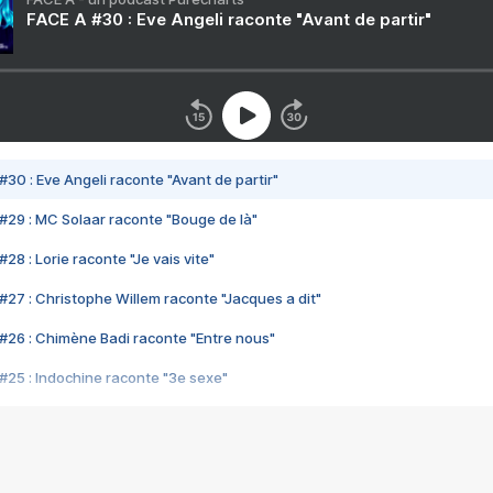
FACE A #30 : Eve Angeli raconte "Avant de partir"
#30 : Eve Angeli raconte "Avant de partir"
#29 : MC Solaar raconte "Bouge de là"
28 : Lorie raconte "Je vais vite"
#27 : Christophe Willem raconte "Jacques a dit"
#26 : Chimène Badi raconte "Entre nous"
#25 : Indochine raconte "3e sexe"
#24 : Zaho raconte "C'est chelou"
#23 : Patrick Bruel raconte "Au café des délices"