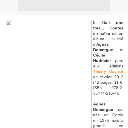
Il était une
fois... Contes
en haïku
est un
album illustré
d'
Agnès
Domergue
et
Cécile
Hudrisier
paru
aux éditions
Thierry Magnier
en février 2013
(42 pages, 11 €,
ISBN 978-2-
36474-215-4).
Agnès
Domergue
est
née en Corée
en 1976
mais a
grandi en