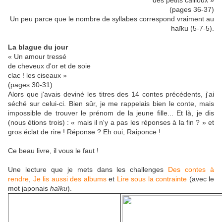
des petits cailloux »
(pages 36-37)
Un peu parce que le nombre de syllabes correspond vraiment au
haïku (5-7-5).
La blague du jour
« Un amour tressé
de cheveux d'or et de soie
clac ! les ciseaux »
(pages 30-31)
Alors que j'avais deviné les titres des 14 contes précédents, j'ai
séché sur celui-ci. Bien sûr, je me rappelais bien le conte, mais
impossible de trouver le prénom de la jeune fille... Et là, je dis
(nous étions trois) : « mais il n'y a pas les réponses à la fin ? » et
gros éclat de rire ! Réponse ? Eh oui, Raiponce !
Ce beau livre, il vous le faut !
Une lecture que je mets dans les challenges
Des contes à
rendre
,
Je lis aussi des albums
et
Lire sous la contrainte
(avec le
mot japonais
haïku
).