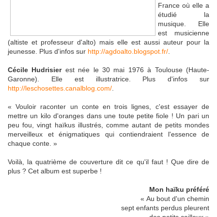
France où elle a
étudié la
musique
. Elle
est
musicienne
(altiste et professeur d'alto) mais elle est aussi auteur pour la
jeunesse.
Plus d'infos sur
http://agdoalto.blogspot.fr/
.
Cécile Hudrisier
est
née le 30 mai 1976 à Toulouse (Haute-
Garonne).
Elle est illustratrice.
Plus d'infos sur
http://leschosettes.canalblog.com/
.
« Vouloir raconter un conte en trois lignes, c'est essayer de
mettre un kilo d'oranges dans une toute petite fiole ! Un pari un
peu fou, vingt haïkus illustrés, comme autant de petits mondes
merveilleux et énigmatiques qui contiendraient l'essence de
chaque conte. »
Voilà, la quatrième de couverture dit ce qu'il faut ! Que dire de
plus ? Cet album est superbe !
Mon haïku préféré
« Au bout d'un chemin
sept enfants perdus pleurent