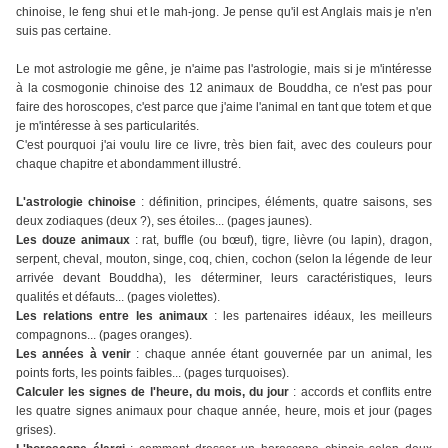
chinoise, le feng shui et le mah-jong. Je pense qu'il est Anglais mais je n'en
suis pas certaine.
Le mot astrologie me gêne, je n'aime pas l'astrologie, mais si je m'intéresse
à la cosmogonie chinoise des 12 animaux de Bouddha, ce n'est pas pour
faire des horoscopes, c'est parce que j'aime l'animal en tant que totem et que
je m'intéresse à ses particularités.
C'est pourquoi j'ai voulu lire ce livre, très bien fait, avec des couleurs pour
chaque chapitre et abondamment illustré.
L'astrologie chinoise
: définition, principes, éléments, quatre saisons, ses
deux zodiaques (deux ?), ses étoiles... (pages jaunes).
Les douze animaux
: rat, buffle (ou bœuf), tigre, lièvre (ou lapin), dragon,
serpent, cheval, mouton, singe, coq, chien, cochon (selon la légende de leur
arrivée devant Bouddha), les déterminer, leurs caractéristiques, leurs
qualités et défauts... (pages violettes).
Les relations entre les animaux
: les partenaires idéaux, les meilleurs
compagnons... (pages oranges).
Les années à venir
: chaque année étant gouvernée par un animal, les
points forts, les points faibles... (pages turquoises).
Calculer les signes de l'heure, du mois, du jour
: accords et conflits entre
les quatre signes animaux pour chaque année, heure, mois et jour (pages
grises).