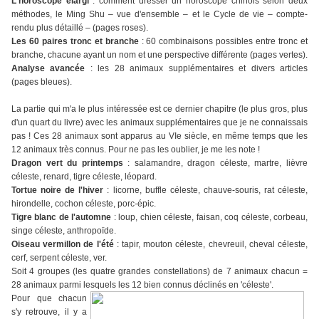
L'horoscope élargi
: comment dresser un horoscope chinois selon deux
méthodes, le Ming Shu – vue d'ensemble – et le Cycle de vie – compte-
rendu plus détaillé – (pages roses).
Les 60 paires tronc et branche
: 60 combinaisons possibles entre tronc et
branche, chacune ayant un nom et une perspective différente (pages vertes).
Analyse avancée
: les 28 animaux supplémentaires et divers articles
(pages bleues).
La partie qui m'a le plus intéressée est ce dernier chapitre (le plus gros, plus
d'un quart du livre) avec les animaux supplémentaires que je ne connaissais
pas ! Ces 28 animaux sont apparus au VIe siècle, en même temps que les
12 animaux très connus. Pour ne pas les oublier, je me les note !
Dragon vert du printemps
: salamandre, dragon céleste, martre, lièvre
céleste, renard, tigre céleste, léopard.
Tortue noire de l'hiver
: licorne, buffle céleste, chauve-souris, rat céleste,
hirondelle, cochon céleste, porc-épic.
Tigre blanc de l'automne
: loup, chien céleste, faisan, coq céleste, corbeau,
singe céleste, anthropoïde.
Oiseau vermillon de l'été
: tapir, mouton céleste, chevreuil, cheval céleste,
cerf, serpent céleste, ver.
Soit 4 groupes (les quatre grandes constellations) de 7 animaux chacun =
28 animaux parmi lesquels les 12 bien connus déclinés en 'céleste'.
Pour que chacun
s'y retrouve, il y a