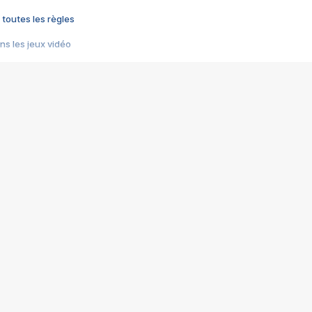
 toutes les règles
s les jeux vidéo
us choquant de Rockstar ? - Le scandale BULLY
e plus moche de Steam
du RÊVE tourne au CAUCHEMAR
pendant 8 heures
it… à tort
umiliés par un jeu vidéo
ire - Final Fantasy 8
ti un empire - Age of Empires
story DOFUS
tard, il crée l'un des pires jeux de tous les temps, MindsEye.