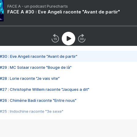
FACE A - un podcast Purecharts
FACE A #30 : Eve Angeli raconte "Avant de partir"
#30 : Eve Angeli raconte "Avant de partir"
#29 : MC Solaar raconte "Bouge de là"
28 : Lorie raconte "Je vais vite"
#27 : Christophe Willem raconte "Jacques a dit"
#26 : Chimène Badi raconte "Entre nous"
#25 : Indochine raconte "3e sexe"
#24 : Zaho raconte "C'est chelou"
#23 : Patrick Bruel raconte "Au café des délices"