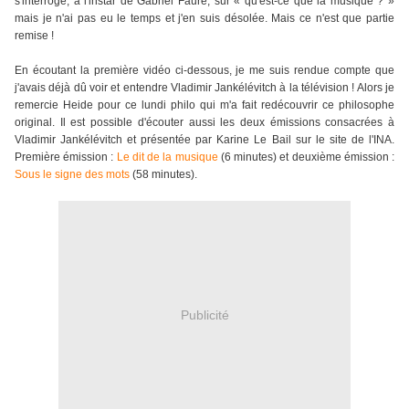
s'interroge, à l'instar de Gabriel Fauré, sur « qu'est-ce que la musique ? »
mais je n'ai pas eu le temps et j'en suis désolée. Mais ce n'est que partie
remise !
En écoutant la première vidéo ci-dessous, je me suis rendue compte que
j'avais déjà dû voir et entendre Vladimir Jankélévitch à la télévision ! Alors je
remercie Heide pour ce lundi philo qui m'a fait redécouvrir ce philosophe
original. Il est possible d'écouter aussi les deux émissions consacrées à
Vladimir Jankélévitch et présentée par Karine Le Bail sur le site de l'INA.
Première émission :
Le dit de la musique
(6 minutes) et deuxième émission :
Sous le signe des mots
(58 minutes).
Publicité