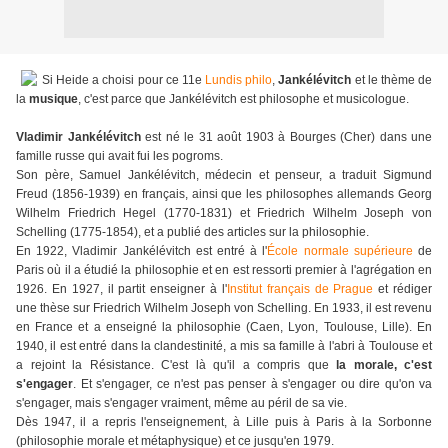
Si Heide a choisi pour ce 11e
Lundis philo
,
Jankélévitch
et le thème de
la
musique
, c'est parce que Jankélévitch est philosophe et musicologue.
Vladimir Jankélévitch
est né le 31 août 1903 à Bourges (Cher) dans une
famille russe qui avait fui les pogroms.
Son père, Samuel Jankélévitch, médecin et penseur, a traduit Sigmund
Freud (1856-1939) en français, ainsi que les philosophes allemands Georg
Wilhelm Friedrich Hegel (1770-1831) et Friedrich Wilhelm Joseph von
Schelling (1775-1854), et a publié des articles sur la philosophie.
En 1922, Vladimir Jankélévitch est entré à l'
École normale supérieure
de
Paris où il a étudié la philosophie et en est ressorti premier à l'agrégation en
1926. En 1927, il partit enseigner à l'
Institut français de Prague
et rédiger
une thèse sur Friedrich Wilhelm Joseph von Schelling. En 1933, il est revenu
en France et a enseigné la philosophie (Caen, Lyon, Toulouse, Lille). En
1940, il est entré dans la clandestinité, a mis sa famille à l'abri à Toulouse et
a rejoint la Résistance. C'est là qu'il a compris que
la morale, c'est
s'engager
. Et s'engager, ce n'est pas penser à s'engager ou dire qu'on va
s'engager, mais s'engager vraiment, même au péril de sa vie.
Dès 1947, il a repris l'enseignement, à Lille puis à Paris à la Sorbonne
(philosophie morale et métaphysique) et ce jusqu'en 1979.