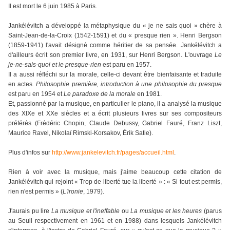
Il est mort le 6 juin 1985 à Paris.
Jankélévitch a développé la métaphysique du « je ne sais quoi » chère à
Saint-Jean-de-la-Croix (1542-1591) et du « presque rien ». Henri Bergson
(1859-1941) l'avait désigné comme héritier de sa pensée. Jankélévitch a
d'ailleurs écrit son premier livre, en 1931, sur Henri Bergson. L'ouvrage
Le
je-ne-sais-quoi et le presque-rien
est paru en 1957.
Il a aussi réfléchi sur la morale, celle-ci devant être bienfaisante et traduite
en actes.
Philosophie première, introduction à une philosophie du presque
est paru en 1954 et
Le paradoxe de la morale
en 1981.
Et, passionné par la musique, en particulier le piano, il a analysé la musique
des XIXe et XXe siècles et a écrit plusieurs livres sur ses compositeurs
préférés (Frédéric Chopin, Claude Debussy, Gabriel Fauré, Franz Liszt,
Maurice Ravel, Nikolaï Rimski-Korsakov, Érik Satie).
Plus d'infos sur
http://www.jankelevitch.fr/pages/accueil.html
.
Rien à voir avec la musique, mais j'aime beaucoup cette citation de
Jankélévitch qui rejoint « Trop de liberté tue la liberté » : « Si tout est permis,
rien n'est permis » (
L'ironie
, 1979).
J'aurais pu lire
La musique et l'ineffable
ou
La musique et les heures
(parus
au Seuil respectivement en 1961 et en 1988) dans lesquels Jankélévitch