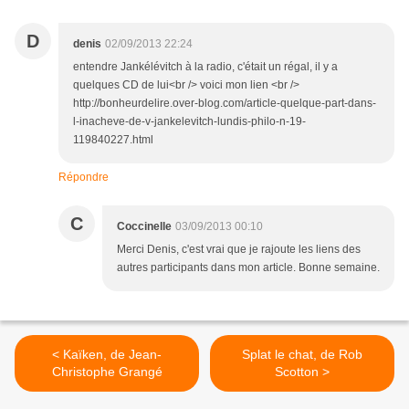
D
denis
02/09/2013 22:24
entendre Jankélévitch à la radio, c'était un régal, il y a
quelques CD de lui<br /> voici mon lien <br />
http://bonheurdelire.over-blog.com/article-quelque-part-dans-
l-inacheve-de-v-jankelevitch-lundis-philo-n-19-
119840227.html
Répondre
C
Coccinelle
03/09/2013 00:10
Merci Denis, c'est vrai que je rajoute les liens des
autres participants dans mon article. Bonne semaine.
< Kaïken, de Jean-
Splat le chat, de Rob
Christophe Grangé
Scotton >