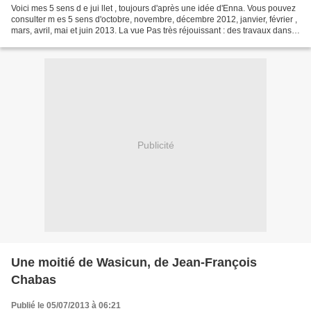
Voici mes 5 sens d e jui llet , toujours d'après une idée d'Enna. Vous pouvez
consulter m es 5 sens d'octobre, novembre, décembre 2012, janvier, février ,
mars, avril, mai et juin 2013. La vue Pas très réjouissant : des travaux dans
la rue... Camions,...
Publicité
Une moitié de Wasicun, de Jean-François
Chabas
Publié le 05/07/2013 à 06:21