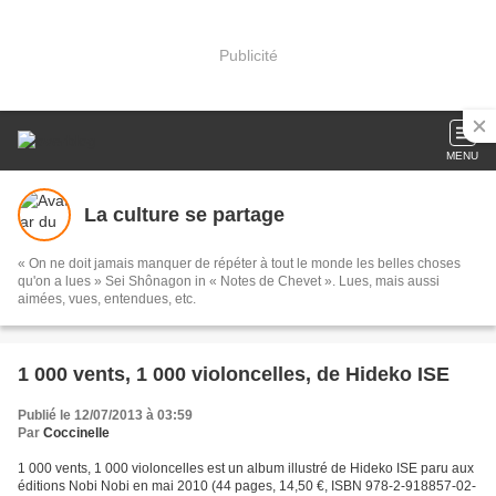
Publicité
MENU
La culture se partage
« On ne doit jamais manquer de répéter à tout le monde les belles choses
qu'on a lues » Sei Shônagon in « Notes de Chevet ». Lues, mais aussi
aimées, vues, entendues, etc.
1 000 vents, 1 000 violoncelles, de Hideko ISE
Publié le 12/07/2013 à 03:59
Par
Coccinelle
1 000 vents, 1 000 violoncelles est un album illustré de Hideko ISE paru aux
éditions Nobi Nobi en mai 2010 (44 pages, 14,50 €, ISBN 978-2-918857-02-