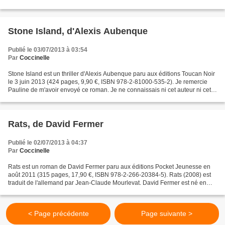
la colonie pénitentiaire et La...
Stone Island, d'Alexis Aubenque
Publié le 03/07/2013 à 03:54
Par
Coccinelle
Stone Island est un thriller d'Alexis Aubenque paru aux éditions Toucan Noir
le 3 juin 2013 (424 pages, 9,90 €, ISBN 978-2-81000-535-2). Je remercie
Pauline de m'avoir envoyé ce roman. Je ne connaissais ni cet auteur ni cette
maison d'éditions ! Fiona...
Rats, de David Fermer
Publié le 02/07/2013 à 04:37
Par
Coccinelle
Rats est un roman de David Fermer paru aux éditions Pocket Jeunesse en
août 2011 (315 pages, 17,90 €, ISBN 978-2-266-20384-5). Rats (2008) est
traduit de l'allemand par Jean-Claude Mourlevat. David Fermer est né en
1973 à Lucerne (Suisse) de parents anglais...
< Page précédente
Page suivante >