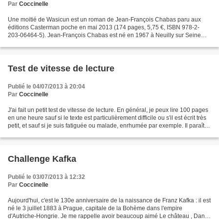
Par
Coccinelle
Une moitié de Wasicun est un roman de Jean-François Chabas paru aux
éditions Casterman poche en mai 2013 (174 pages, 5,75 €, ISBN 978-2-
203-06464-5). Jean-François Chabas est né en 1967 à Neuilly sur Seine
(Hauts de Seine) et il vit au Pays Basque. Il...
Test de vitesse de lecture
Publié le 04/07/2013 à 20:04
Par
Coccinelle
J'ai fait un petit test de vitesse de lecture. En général, je peux lire 100 pages
en une heure sauf si le texte est particulièrement difficile ou s'il est écrit très
petit, et sauf si je suis fatiguée ou malade, enrhumée par exemple. Il paraît
que 100...
Challenge Kafka
Publié le 03/07/2013 à 12:32
Par
Coccinelle
Aujourd'hui, c'est le 130e anniversaire de la naissance de Franz Kafka : il est
né le 3 juillet 1883 à Prague, capitale de la Bohème dans l'empire
d'Autriche-Hongrie. Je me rappelle avoir beaucoup aimé Le château , Dans