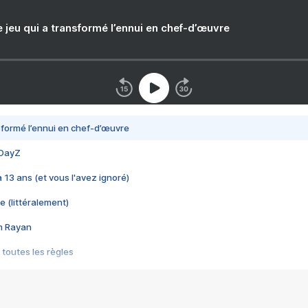
e jeu qui a transformé l’ennui en chef-d’œuvre
nsformé l’ennui en chef-d’œuvre
 DayZ
 a 13 ans (et vous l'avez ignoré)
e (littéralement)
im Rayan
 toutes les règles
s les jeux vidéo
us choquant de Rockstar ? - Le scandale BULLY