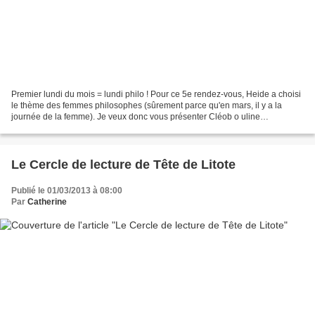
Premier lundi du mois = lundi philo ! Pour ce 5e rendez-vous, Heide a choisi
le thème des femmes philosophes (sûrement parce qu'en mars, il y a la
journée de la femme). Je veux donc vous présenter Cléob o uline
(Κλεοβουλίνη), poétesse grecque maniant...
Le Cercle de lecture de Tête de Litote
Publié le 01/03/2013 à 08:00
Par
Catherine