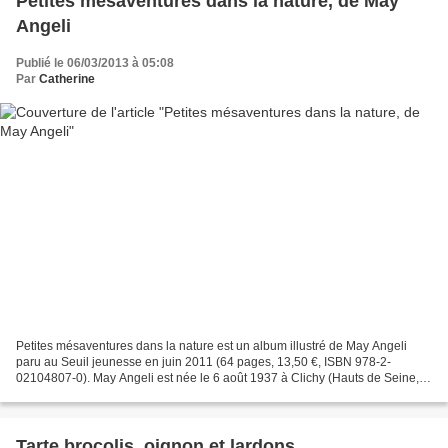
Petites mésaventures dans la nature, de May
Angeli
Publié le 06/03/2013 à 05:08
Par
Catherine
Petites mésaventures dans la nature est un album illustré de May Angeli
paru au Seuil jeunesse en juin 2011 (64 pages, 13,50 €, ISBN 978-2-
02104807-0). May Angeli est née le 6 août 1937 à Clichy (Hauts de Seine,
en Île de France). Elle a étudié les Arts...
Tarte brocolis, oignon et lardons