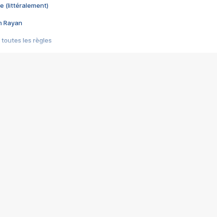
e (littéralement)
im Rayan
 toutes les règles
s les jeux vidéo
us choquant de Rockstar ? - Le scandale BULLY
e plus moche de Steam
du RÊVE tourne au CAUCHEMAR
pendant 8 heures
it… à tort
umiliés par un jeu vidéo
ire - Final Fantasy 8
ti un empire - Age of Empires
story DOFUS