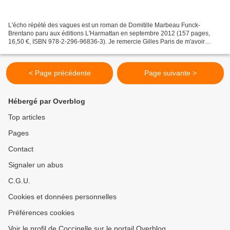
L'écho répété des vagues est un roman de Domitille Marbeau Funck-
Brentano paru aux éditions L'Harmattan en septembre 2012 (157 pages,
16,50 €, ISBN 978-2-296-96836-3). Je remercie Gilles Paris de m'avoir
envoyé ce livre. Je l'ai lu au début de l'automne...
< Page précédente
Page suivante >
Hébergé par Overblog
Top articles
Pages
Contact
Signaler un abus
C.G.U.
Cookies et données personnelles
Préférences cookies
Voir le profil de Coccinelle sur le portail Overblog