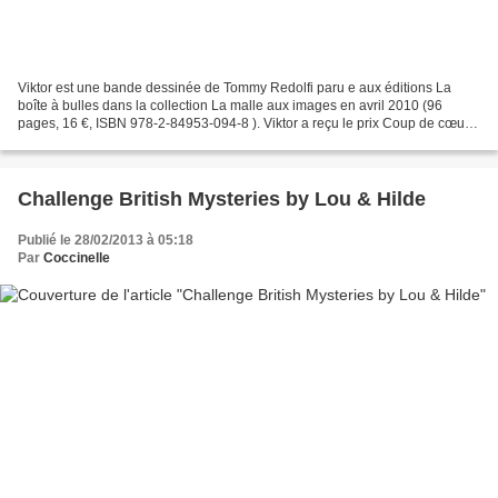
Viktor est une bande dessinée de Tommy Redolfi paru e aux éditions La
boîte à bulles dans la collection La malle aux images en avril 2010 (96
pages, 16 €, ISBN 978-2-84953-094-8 ). Viktor a reçu le prix Coup de cœur
Décines en 2009. Ce que je ne savais...
Challenge British Mysteries by Lou & Hilde
Publié le 28/02/2013 à 05:18
Par
Coccinelle