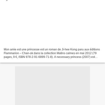
Mon amie est une princesse est un roman de Ji-hee Kong paru aux éditions
Flammarion – Chan-ok dans la collection Matins calmes en mai 2012 (79
pages, 9 €, ISBN 978-2-91-6899-71-8). A necessary princess (2007) est
traduit du coréen par Yeong-Hee Lim et...