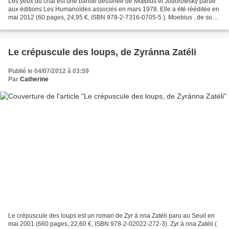
Les yeux du chat est une bande dessinée de Mœbius et Jodorowsky parue
aux éditions Les Humanoïdes associés en mars 1978. Elle a été rééditée en
mai 2012 (60 pages, 24,95 €, ISBN 978-2-7316-0705-5 ). Moebius , de son
vrai nom Jean Giraud, est un auteur...
Le crépuscule des loups, de Zyránna Zatéli
Publié le 04/07/2012 à 03:59
Par
Catherine
Le crépuscule des loups est un roman de Zyr á nna Zatéli paru au Seuil en
mai 2001 (660 pages, 22,60 €, ISBN 978-2-02022-272-3). Zyr á nna Zatéli (