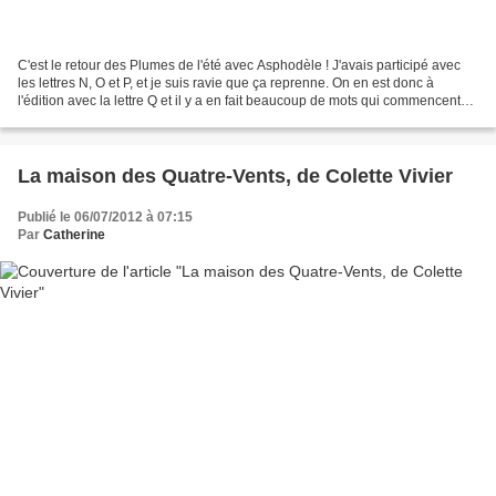
C'est le retour des Plumes de l'été avec Asphodèle ! J'avais participé avec
les lettres N, O et P, et je suis ravie que ça reprenne. On en est donc à
l'édition avec la lettre Q et il y a en fait beaucoup de mots qui commencent
par cette lettre, tous plus...
La maison des Quatre-Vents, de Colette Vivier
Publié le 06/07/2012 à 07:15
Par
Catherine