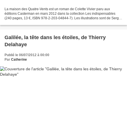
La maison des Quatre-Vents est un roman de Colette Vivier paru aux
éditions Casterman en mars 2012 dans la collection Les indispensables
(240 pages, 13 €, ISBN 978-2-203-04844-7). Les illustrations sont de Serge
Bloch. Colette Vivier est née en 1898....
Galilée, la tête dans les étoiles, de Thierry
Delahaye
Publié le 06/07/2012 à 00:00
Par
Catherine