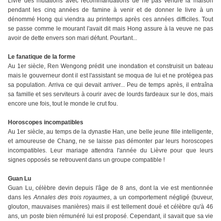
Livre des mutations avec recommandations de ne pas vendre la maison
pendant les cinq années de famine à venir et de donner le livre à un
dénommé Hong qui viendra au printemps après ces années difficiles. Tout
se passe comme le mourant l'avait dit mais Hong assure à la veuve ne pas
avoir de dette envers son mari défunt. Pourtant...
Le fanatique de la forme
Au 1er siècle, Ren Wengong prédit une inondation et construisit un bateau
mais le gouverneur dont il est l'assistant se moqua de lui et ne protégea pas
sa population. Arriva ce qui devait arriver... Peu de temps après, il entraîna
sa famille et ses serviteurs à courir avec de lourds fardeaux sur le dos, mais
encore une fois, tout le monde le crut fou.
Horoscopes incompatibles
Au 1er siècle, au temps de la dynastie Han, une belle jeune fille intelligente,
et amoureuse de Chang, ne se laisse pas démonter par leurs horoscopes
incompatibles. Leur mariage attendra l'année du Lièvre pour que leurs
signes opposés se retrouvent dans un groupe compatible !
Guan Lu
Guan Lu, célèbre devin depuis l'âge de 8 ans, dont la vie est mentionnée
dans les
Annales des trois royaumes
, a un comportement négligé (buveur,
glouton, mauvaises manières) mais il est tellement doué et célèbre qu'à 46
ans, un poste bien rémunéré lui est proposé. Cependant, il savait que sa vie