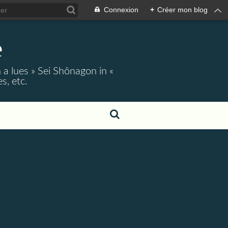
Connexion
+
Créer mon blog
e
 a lues » Sei Shônagon in «
s, etc.