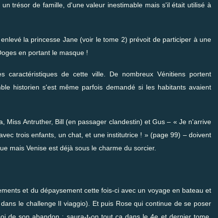
 trésor de famille, d'une valeur inestimable mais s'il était utilisé à
enlevé la princesse Jane (voir le tome 2) prévoit de participer à une
Doges en portant le masque !
 caractéristiques de cette ville. De nombreux Vénitiens portent
le historien s'est même parfois demandé si les habitants avaient
, Miss Antruther, Bill (en passager clandestin) et Gus – « Je n'arrive
ec trois enfants, un chat, et une institutrice ! » (page 99) – doivent
 mais Venise est déjà sous le charme du sorcier.
ements et du dépaysement cette fois-ci avec un voyage en bateau et
e dans le challenge
Il viaggio
). Et puis Rose qui continue de se poser
quoi de son abandon : saura-t-on tout ça dans le 4e et dernier tome,