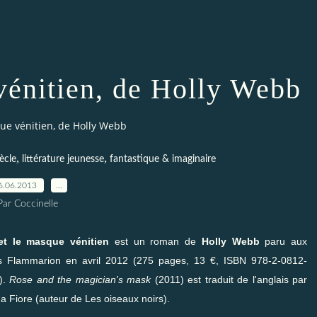
vénitien, de Holly Webb
ue vénitien, de Holly Webb
,
,
iècle
littérature jeunesse
fantastique & imaginaire
6.06.2013
…
Par Coccinelle
et le masque vénitien
est un roman de
Holly Webb
paru aux
ns
Flammarion
en avril 2012 (275 pages, 13 €, ISBN 978-2-0812-
).
Rose and the magician's mask
(2011) est traduit de l'anglais par
na Fiore (auteur de
Les oiseaux noirs
).