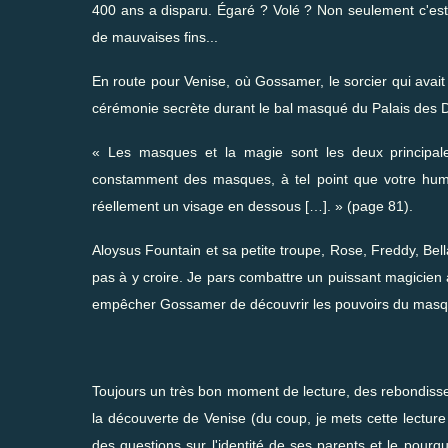
400 ans a disparu. Égaré ? Volé ? Non seulement c'est un
de mauvaises fins...
En route pour Venise, où Gossamer, le sorcier qui avait 
cérémonie secrète durant le bal masqué du Palais des 
« Les masques et la magie sont les deux principales
constamment des masques, à tel point que votre humb
réellement un visage en dessous […]. » (page 81).
Aloysus Fountain et sa petite troupe, Rose, Freddy, Bella
pas à y croire. Je pars combattre un puissant magicien av
empêcher Gossamer de découvrir les pouvoirs du masque
Toujours un très bon moment de lecture, des rebondiss
la découverte de Venise (du coup, je mets cette lectur
des questions sur l'identité de ses parents et le pour