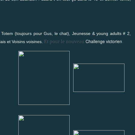
t
Totem
(toujours pour Gus, le chat),
Jeunesse & young adults # 2
,
Challenge victorien
Et pour le nouveau
.
ais
et
Voisins voisines
.