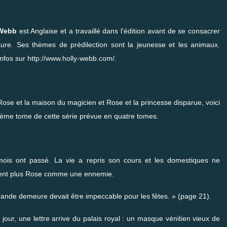
 Webb
est Anglaise et a travaillé dans l'édition avant de se consacrer
riture. Ses thèmes de prédilection sont la jeunesse et les animaux.
infos sur
http://www.holly-webb.com/
.
Rose et la maison du magicien
et
Rose et la princesse disparue
, voici
sième tome de cette série prévue en quatre tomes.
ois ont passé. La vie a repris son cours et les domestiques ne
ent plus Rose comme une ennemie.
grande demeure devait être impeccable pour les fêtes. » (page 21).
jour, une lettre arrive du palais royal : un masque vénitien vieux de