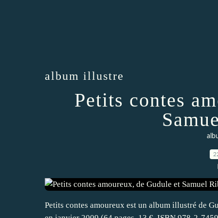
album illustre
Petits contes a
Samue
albu
2
Petits contes amoureux est un album illustré de G
en janvier 2009 (64 pages, 13 €, ISBN 978-2-745