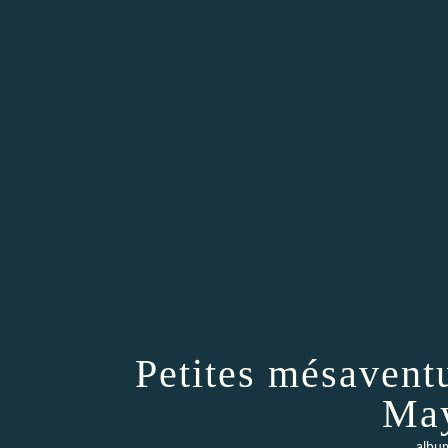
Petites mésaventu
May