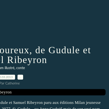
moureux, de Gudule et
l Ribeyron
,
m illustré
conte
2.03.2013
…
Par Catherine
udule et Samuel Ribeyron paru aux éditions Milan jeunesse
9-3077-4). Gudule – ou Anne Guduël mais de son vrai nom