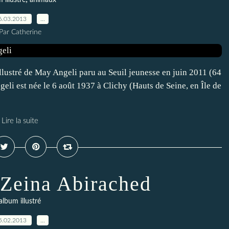
 illustré
animaux
6.03.2013
…
Par Catherine
llustré de May Angeli paru au Seuil jeunesse en juin 2011 (64
i est née le 6 août 1937 à Clichy (Hauts de Seine, en Île de
Lire la suite
Zeina Abirached
album illustré
5.02.2013
…