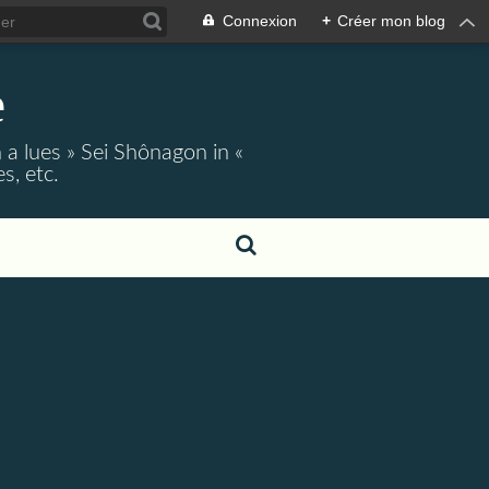
Connexion
+
Créer mon blog
e
 a lues » Sei Shônagon in «
s, etc.