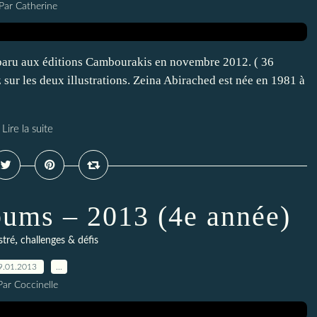
Par Catherine
 paru aux éditions Cambourakis en novembre 2012. ( 36
ur les deux illustrations. Zeina Abirached est née en 1981 à
Lire la suite
lbums – 2013 (4e année)
,
stré
challenges & défis
9.01.2013
…
Par Coccinelle