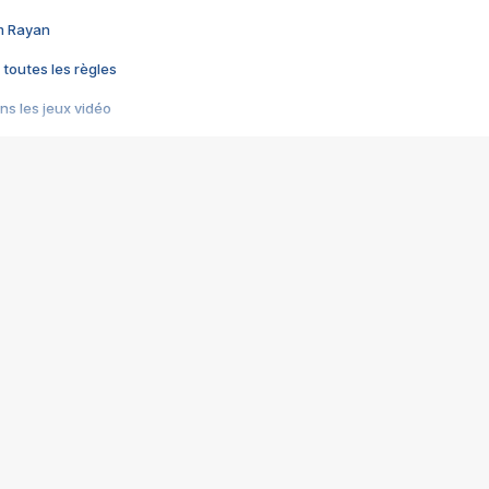
im Rayan
 toutes les règles
s les jeux vidéo
us choquant de Rockstar ? - Le scandale BULLY
e plus moche de Steam
du RÊVE tourne au CAUCHEMAR
pendant 8 heures
it… à tort
umiliés par un jeu vidéo
ire - Final Fantasy 8
ti un empire - Age of Empires
story DOFUS