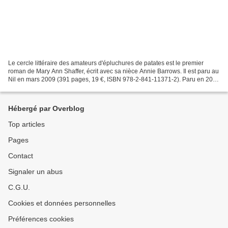
Le cercle littéraire des amateurs d'épluchures de patates est le premier
roman de Mary Ann Shaffer, écrit avec sa nièce Annie Barrows. Il est paru au
Nil en mars 2009 (391 pages, 19 €, ISBN 978-2-841-11371-2). Paru en 2008
à New York, The Guernsey literary...
Hébergé par Overblog
Top articles
Pages
Contact
Signaler un abus
C.G.U.
Cookies et données personnelles
Préférences cookies