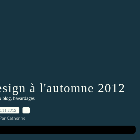
sign à l'automne 2012
,
u blog
bavardages
0.11.2012
…
Par Catherine