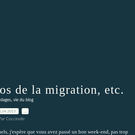
s de la migration, etc.
,
rdages
vie du blog
1.04.2013
…
Par Coccinelle
nels, j'espère que vous avez passé un bon week-end, pas trop