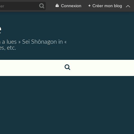
Connexion
+
Créer mon blog
e
 a lues » Sei Shônagon in «
s, etc.