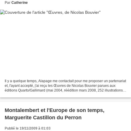
Par
Catherine
Il y a quelque temps, Alapage me contactait pour me proposer un partenariat
et, l'ayant accepté, j'ai reçu les Œuvres de Nicolas Bouvier parues aux
éditions Quarto/Gallimard (mai 2004, réédition mars 2008, 252 illustrations,
34 €, ISBN 978-2-07-077094-6)....
Montalembert et l'Europe de son temps,
Marguerite Castillon du Perron
Publié le 19/11/2009 à 01:03