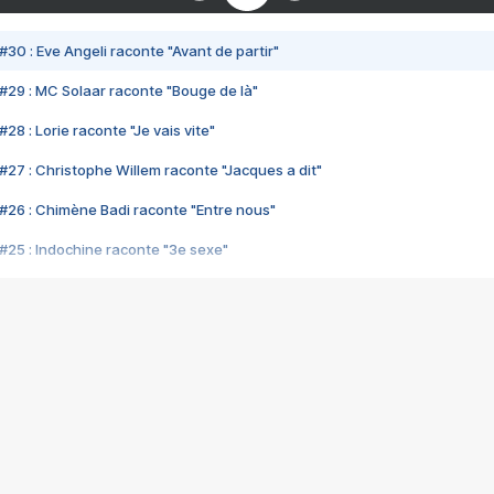
#30 : Eve Angeli raconte "Avant de partir"
#29 : MC Solaar raconte "Bouge de là"
28 : Lorie raconte "Je vais vite"
#27 : Christophe Willem raconte "Jacques a dit"
#26 : Chimène Badi raconte "Entre nous"
#25 : Indochine raconte "3e sexe"
#24 : Zaho raconte "C'est chelou"
#23 : Patrick Bruel raconte "Au café des délices"
#22 : Kyo raconte "Le chemin"
#21 : Nolwenn Leroy raconte "Cassé"
#20 : Patrick Hernandez raconte "Born to be alive"
#19 : Lorie raconte "Près de moi"