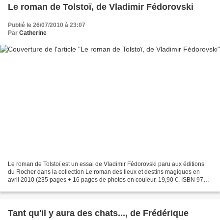
Le roman de Tolstoï, de Vladimir Fédorovski
Publié le 26/07/2010 à 23:07
Par
Catherine
Le roman de Tolstoï est un essai de Vladimir Fédorovski paru aux éditions
du Rocher dans la collection Le roman des lieux et destins magiques en
avril 2010 (235 pages + 16 pages de photos en couleur, 19,90 €, ISBN 978-
2-268-06914-2). Deux annexes (doctrine...
Tant qu'il y aura des chats..., de Frédérique