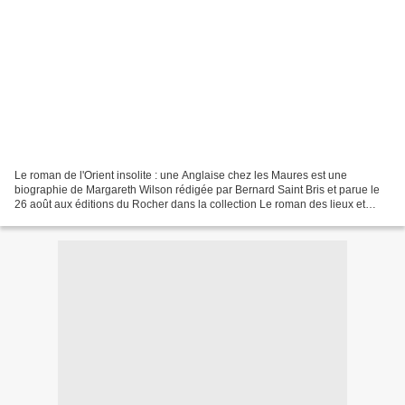
Le roman de l'Orient insolite : une Anglaise chez les Maures est une
biographie de Margareth Wilson rédigée par Bernard Saint Bris et parue le
26 août aux éditions du Rocher dans la collection Le roman des lieux et
destins magiques (253 pages, 19,90 €,...