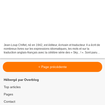
Jean-Loup Chiflet, né en 1942, est éditeur, écrivain et traducteur. Il a écrit de
nombreux livres sur les expressions idiomatiques, les mots et sur la
traduction anglais-français avec la célèbre série des « Sky... ! ». Sont parus
dans la collection Mots...
< Page précédente
Hébergé par Overblog
Top articles
Pages
Contact