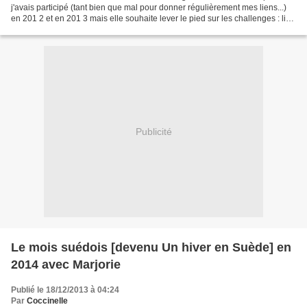
j'avais participé (tant bien que mal pour donner régulièrement mes liens...)
en 201 2 et en 201 3 mais elle souhaite lever le pied sur les challenges : lire
ici et ici. C'est Daniel Fattore...
Publicité
Le mois suédois [devenu Un hiver en Suède] en
2014 avec Marjorie
Publié le 18/12/2013 à 04:24
Par
Coccinelle