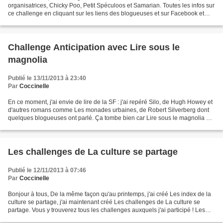
organisatrices, Chicky Poo, Petit Spéculoos et Samarian. Toutes les infos sur
ce challenge en cliquant sur les liens des blogueuses et sur Facebook et
Livraddict. Je ne m'y...
Challenge Anticipation avec Lire sous le
magnolia
Publié le 13/11/2013 à 23:40
Par
Coccinelle
En ce moment, j'ai envie de lire de la SF : j'ai repéré Silo, de Hugh Howey et
d'autres romans comme Les monades urbaines, de Robert Silverberg dont
quelques blogueuses ont parlé. Ça tombe bien car Lire sous le magnolia a
créé le challenge Anticipation...
Les challenges de La culture se partage
Publié le 12/11/2013 à 07:46
Par
Coccinelle
Bonjour à tous, De la même façon qu'au printemps, j'ai créé Les index de la
culture se partage, j'ai maintenant créé Les challenges de La culture se
partage. Vous y trouverez tous les challenges auxquels j'ai participé ! Les
terminés, les en cours, les...