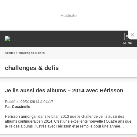
Publicité
MENU
Accueil
» challenges & defis
challenges & defis
Je lis aussi des albums – 2014 avec Hérisson
Publié le 09/01/2014 à 04:17
Par
Coccinelle
Hérisson annonçait dans le bilan 2013 que le challenge Je lis aussi des
albums continuerait en 2014. C'est une excellente nouvelle ! Quatre ans que
je lis des albums illustrés avec Hérisson et je rempile pour une année
supplémentaire ! En plus, le nouveau...