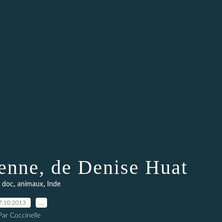
ienne, de Denise Huat
,
,
& doc
animaux
Inde
7.10.2013
…
Par Coccinelle