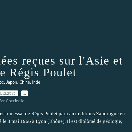
ées reçues sur l'Asie et
de Régis Poulet
,
,
,
oc
Japon
Chine
Inde
6.12.2013
…
Par Coccinelle
t est un essai de Régis Poulet paru aux éditions Zaporogue en
né le 3 mai 1966 à Lyon (Rhône). Il est diplômé de géologie,