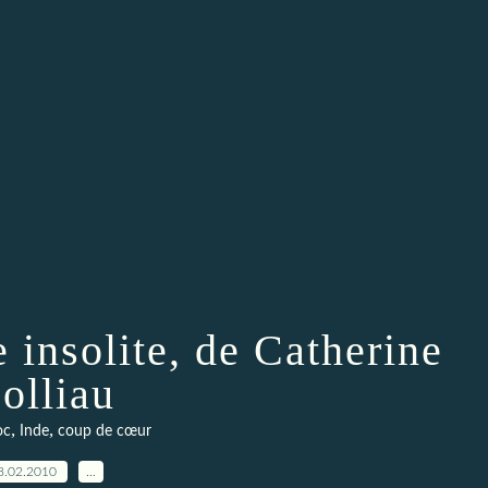
 insolite, de Catherine
olliau
,
,
oc
Inde
coup de cœur
8.02.2010
…