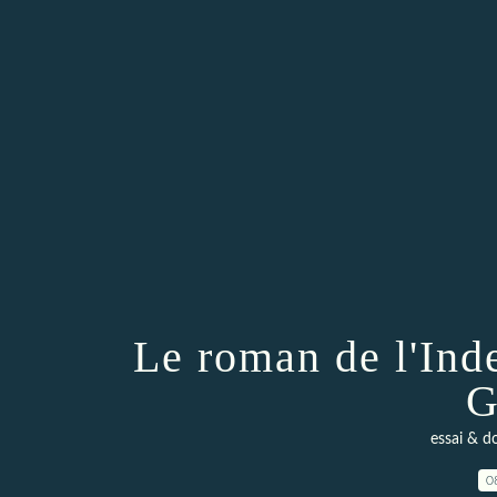
Le roman de l'Inde
G
essai & d
0