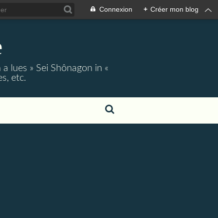
Connexion
+
Créer mon blog
e
 a lues » Sei Shônagon in «
s, etc.