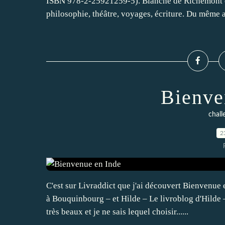
ISBN 978-2-25921259-5). Blanche de Richemont e
philosophie, théâtre, voyages, écriture. Du même a
Bienve
chall
2
C'est sur Livraddict que j'ai découvert Bienvenue
à Bouquinbourg – et Hilde – Le livroblog d'Hilde –
très beaux et je ne sais lequel choisir......