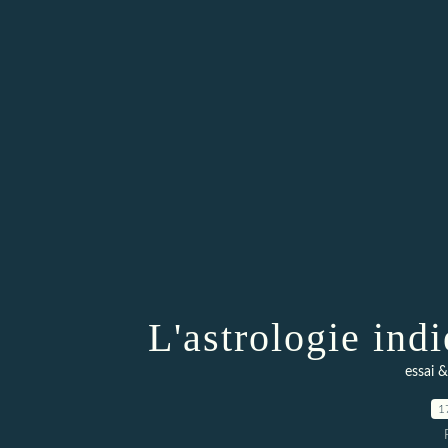
L'astrologie ind
essai 
1