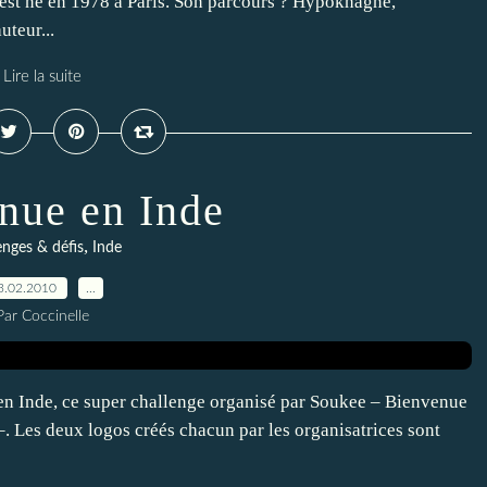
st né en 1978 à Paris. Son parcours ? Hypokhâgne,
uteur...
Lire la suite
nue en Inde
,
enges & défis
Inde
3.02.2010
…
Par Coccinelle
 en Inde, ce super challenge organisé par Soukee – Bienvenue
. Les deux logos créés chacun par les organisatrices sont