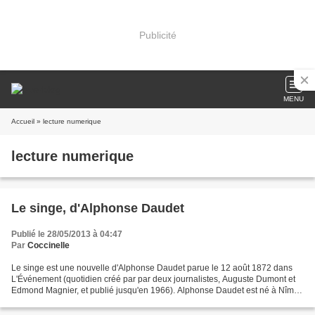
Publicité
MENU
Accueil
» lecture numerique
lecture numerique
Le singe, d'Alphonse Daudet
Publié le 28/05/2013 à 04:47
Par
Coccinelle
Le singe est une nouvelle d'Alphonse Daudet parue le 12 août 1872 dans
L'Événement (quotidien créé par par deux journalistes, Auguste Dumont et
Edmond Magnier, et publié jusqu'en 1966). Alphonse Daudet est né à Nîmes
(Gard) le 13 mai 1840. Il est auteur...