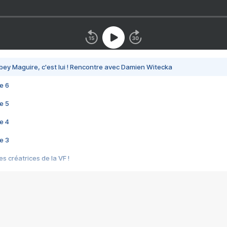
bey Maguire, c'est lui ! Rencontre avec Damien Witecka
e 6
e 5
e 4
e 3
s créatrices de la VF !
e 2
e 1
e Mektoub My Love arrive enfin ! Rencontre avec Shaïn Boumedine et Sal