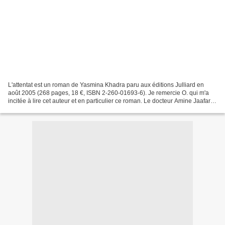
L'attentat est un roman de Yasmina Khadra paru aux éditions Julliard en
août 2005 (268 pages, 18 €, ISBN 2-260-01693-6). Je remercie O. qui m'a
incitée à lire cet auteur et en particulier ce roman. Le docteur Amine Jaafari
est un chirurgien réputé qui...