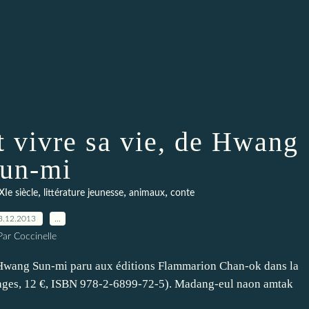
t vivre sa vie, de Hwang
un-mi
,
,
,
XIe siècle
littérature jeunesse
animaux
conte
3.12.2013
…
Par Coccinelle
e Hwang Sun-mi paru aux éditions Flammarion Chan-ok dans la
pages, 12 €, ISBN 978-2-6899-72-5). Madang-eul naon amtak