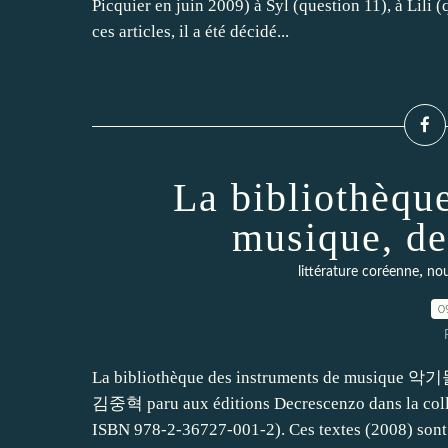
Picquier en juin 2009) à Syl (question 11), à Lili 
ces articles, il a été décidé...
La bibliothèqu
musique, d
,
littérature coréenne
nou
0
La bibliothèque des instruments de musique 악
김중혁 paru aux éditions Decrescenzo dans la colle
ISBN 978-2-36727-001-2). Ces textes (2008) sont t