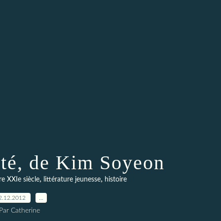
rté, de Kim Soyeon
,
,
ure XXIe siècle
littérature jeunesse
histoire
2.12.2012
…
Par Catherine