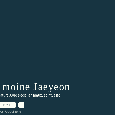
u moine Jaeyeon
,
,
érature XXIe siècle
animaux
spiritualité
0.06.2013
…
Par Coccinelle