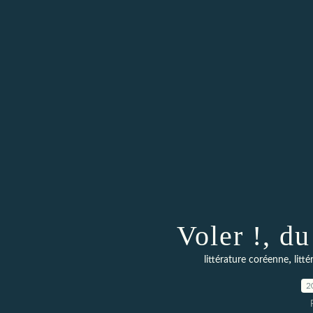
Voler !, d
,
littérature coréenne
litt
2