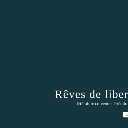
Rêves de libe
,
littérature coréenne
littérat
1