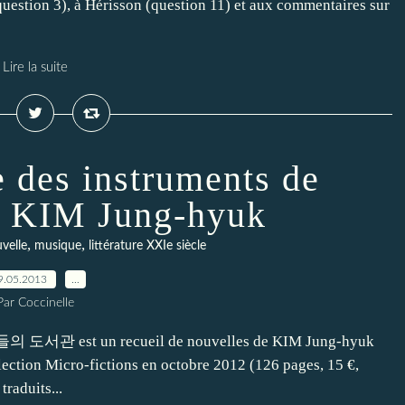
(question 3), à Hérisson (question 11) et aux commentaires sur
Lire la suite
e des instruments de
e KIM Jung-hyuk
,
,
velle
musique
littérature XXIe siècle
9.05.2013
…
Par Coccinelle
기들의 도서관 est un recueil de nouvelles de KIM Jung-hyuk
ction Micro-fictions en octobre 2012 (126 pages, 15 €,
raduits...