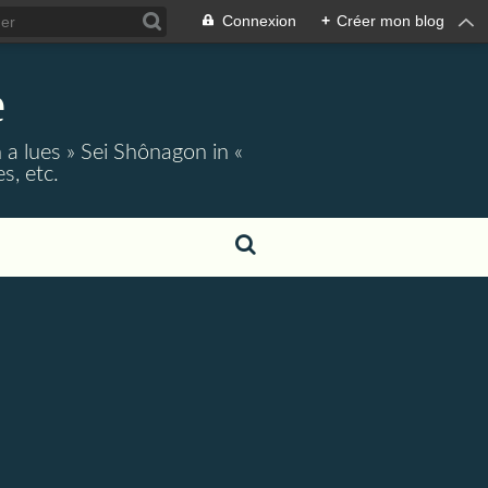
Connexion
+
Créer mon blog
e
 a lues » Sei Shônagon in «
s, etc.