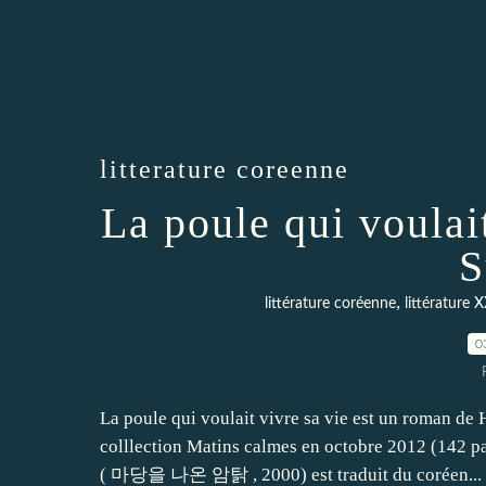
litterature coreenne
La poule qui voulai
S
,
littérature coréenne
littérature X
0
La poule qui voulait vivre sa vie est un roman d
colllection Matins calmes en octobre 2012 (142 
( 마당을 나온 암탉 , 2000) est traduit du coréen...