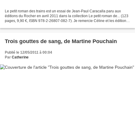
Le petit roman des trains est un essai de Jean-Paul Caracalla paru aux
éditions du Rocher en avril 2011 dans la collection Le petit roman de... (123
pages, 9,90 €, ISBN 978-2-26807-082-7). Je remercie Céline et les éditions
du Rocher de m'avoir envoyé...
Trois gouttes de sang, de Martine Pouchain
Publié le 12/05/2011 à 00:04
Par
Catherine