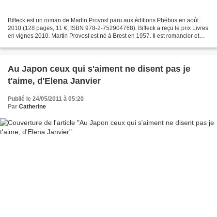
Bifteck est un roman de Martin Provost paru aux éditions Phébus en août
2010 (128 pages, 11 €, ISBN 978-2-752904768). Bifteck a reçu le prix Livres
en vignes 2010. Martin Provost est né à Brest en 1957. Il est romancier et
cinéaste (Séraphine). Du même...
Au Japon ceux qui s'aiment ne disent pas je
t'aime, d'Elena Janvier
Publié le 24/05/2011 à 05:20
Par
Catherine