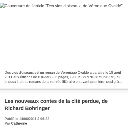
Des vies d'oiseaux est un roman de Véronique Ovaldé à paraître le 18 août
2011 aux éditions de l'Olivier (236 pages, 19 €, ISBN 978-2879298276). Si
je peux lire des romans de la rentrée littéraire en avant-première, c'est grâce
à l'opération de Libfly/Furet...
Les nouveaux contes de la cité perdue, de
Richard Bohringer
Publié le 14/06/2011 à 06:22
Par
Catherine