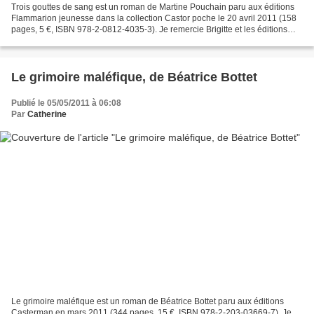
Trois gouttes de sang est un roman de Martine Pouchain paru aux éditions
Flammarion jeunesse dans la collection Castor poche le 20 avril 2011 (158
pages, 5 €, ISBN 978-2-0812-4035-3). Je remercie Brigitte et les éditions
Flammarion de m'avoir envoyé cet...
Le grimoire maléfique, de Béatrice Bottet
Publié le 05/05/2011 à 06:08
Par
Catherine
Le grimoire maléfique est un roman de Béatrice Bottet paru aux éditions
Casterman en mars 2011 (344 pages, 15 €, ISBN 978-2-203-03669-7). Je