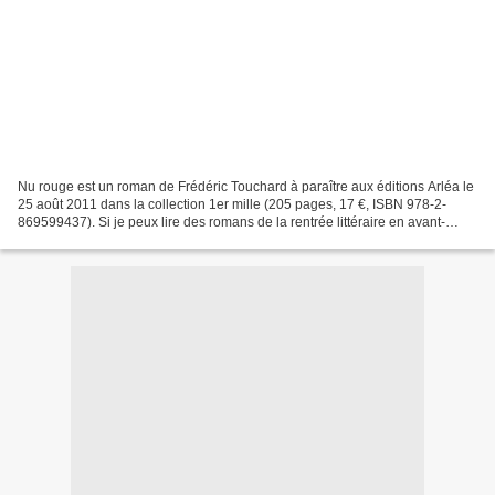
Nu rouge est un roman de Frédéric Touchard à paraître aux éditions Arléa le
25 août 2011 dans la collection 1er mille (205 pages, 17 €, ISBN 978-2-
869599437). Si je peux lire des romans de la rentrée littéraire en avant-
première, c'est grâce à l'opération...