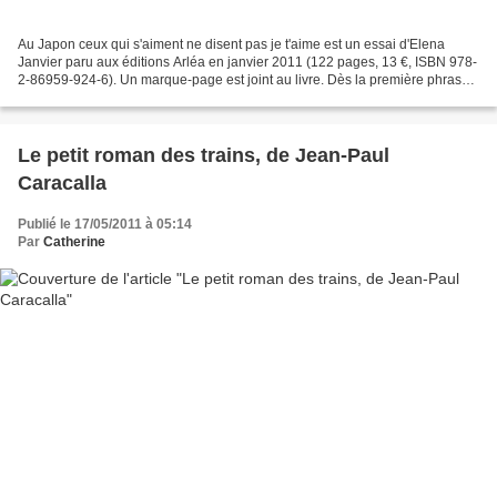
Au Japon ceux qui s'aiment ne disent pas je t'aime est un essai d'Elena
Janvier paru aux éditions Arléa en janvier 2011 (122 pages, 13 €, ISBN 978-
2-86959-924-6). Un marque-page est joint au livre. Dès la première phrase,
Elena Janvier cite Luís Fróis...
Le petit roman des trains, de Jean-Paul
Caracalla
Publié le 17/05/2011 à 05:14
Par
Catherine