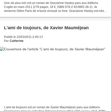
Une vie plus loin est un roman de Gracianne Hastoy paru aux éditions
Cogito en mars 2011 (278 pages, 18 €, ISBN 978-2-923865-36-2). Je
remercie Gilles Paris de m'avoir envoyé ce livre. Gracianne Hastoy est née à
Oloron Sainte-Marie (Pyrénées-Atlantiques)...
L'ami de toujours, de Xavier Mauméjean
Publié le 22/03/2011 à 00:13
Par
Catherine
L'ami de toujours est un roman de Xavier Mauméjean paru aux éditions