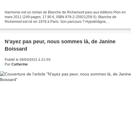
Harmonie est un roman de Blanche de Richemont paru aux éditions Plon en
mars 2011 (249 pages, 17,90 €, ISBN 978-2-25921259-5). Blanche de
Richemont est né en 1978 à Paris. Son parcours ? Hypokhâgne,
philosophie, théâtre, voyages, écriture. Du même auteur...
N'ayez pas peur, nous sommes là, de Janine
Boissard
Publié le 08/04/2011 à 21:55
Par
Catherine