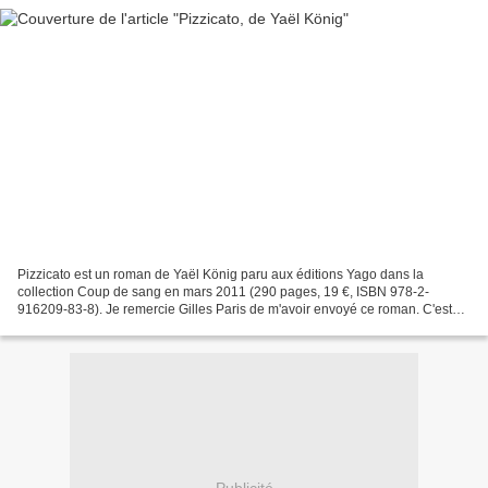
Pizzicato est un roman de Yaël König paru aux éditions Yago dans la
collection Coup de sang en mars 2011 (290 pages, 19 €, ISBN 978-2-
916209-83-8). Je remercie Gilles Paris de m'avoir envoyé ce roman. C'est
d'ailleurs lui qui m'a fait découvrir les éditions...