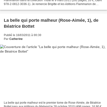
Flammarion dans la collection Tribal le 9 mars 2011 (281 pages, 10 €, ISBN
978-2-0812-3036-1). Je remercie Brigitte et les éditions Flammarion de
m'avoir envoyé ce roman qui est paru...
La belle qui porte malheur (Rose-Aimée, 1), de
Béatrice Bottet
Publié le 16/03/2011 à 00:30
Par
Catherine
La belle qui porte malheur est le premier tome de Rose-Aimée, de Béatrice
Bottet paru aux éditions du Matagot le 28 octobre 2010 (496 pages, 16,90 €,