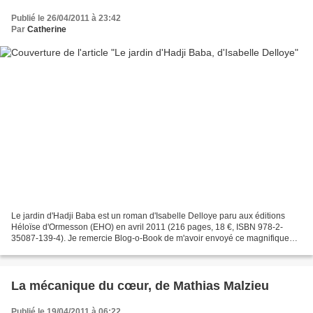
Publié le 26/04/2011 à 23:42
Par
Catherine
Le jardin d'Hadji Baba est un roman d'Isabelle Delloye paru aux éditions
Héloïse d'Ormesson (EHO) en avril 2011 (216 pages, 18 €, ISBN 978-2-
35087-139-4). Je remercie Blog-o-Book de m'avoir envoyé ce magnifique
roman sur l'Afghanistan. Djon Ali (10 ans)...
La mécanique du cœur, de Mathias Malzieu
Publié le 19/04/2011 à 06:22