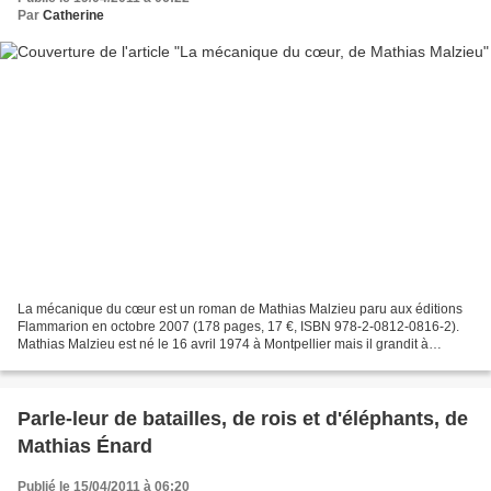
Par
Catherine
La mécanique du cœur est un roman de Mathias Malzieu paru aux éditions
Flammarion en octobre 2007 (178 pages, 17 €, ISBN 978-2-0812-0816-2).
Mathias Malzieu est né le 16 avril 1974 à Montpellier mais il grandit à
Valence où il devient ami avec Cyrz. Il...
Parle-leur de batailles, de rois et d'éléphants, de
Mathias Énard
Publié le 15/04/2011 à 06:20