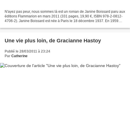
N'ayez pas peur, nous sommes là est un roman de Janine Boissard paru aux
éditions Flammarion en mars 2011 (331 pages, 19,90 €, ISBN 978-2-0812-
4706-2). Janine Boissard est née à Paris le 18 décembre 1937. En 1959
paraît son premier roman, depuis elle...
Une vie plus loin, de Gracianne Hastoy
Publié le 28/03/2011 à 23:24
Par
Catherine