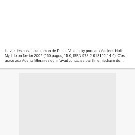
Havre des pas est un roman de Dimitri Vazemsky paru aux éditions Nuit
Myrtide en février 2002 (260 pages, 15 €, ISBN 978-2-913192-14-9). C'est
grâce aux Agents littéraires qui m'avait contactée par l'intermédiaire de
Babelio que j'ai reçu ce roman, en...